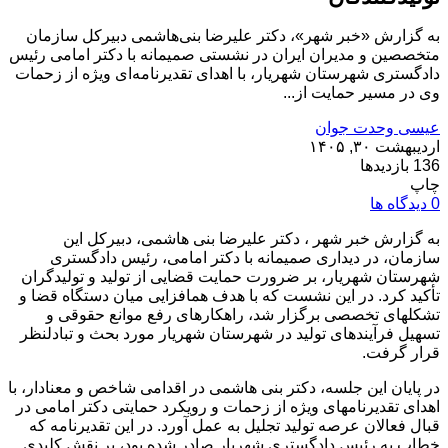
به گزارش «خبر شهر»، دکتر علیرضا بنی‌هاشمی دبیرکل سازمان
متخصصین و مدیران ایران در نشستی صمیمانه با دکتر امامی رئیس
دادگستری شهرستان شهریار، با اهدای تقدیرنامه‌ای ویژه از زحمات
وی در مسیر حمایت از...
عیسی وحدت جوان
اردیبهشت ۳۰, ۱۴۰۵
136 بازدیدها
چاپ
0 دیدگاه ها
به گزارش خبر شهر ، دکتر علیرضا بنی هاشمی، دبیرکل این
سازمان، در دیداری صمیمانه با دکتر امامی، رئیس دادگستری
شهرستان شهریار، بر ضرورت حمایت قضایی از تولید و تولیدگران
تأکید کرد. در این نشست که با هدف همافزایی میان دستگاه قضا و
تشکلهای تخصصی برگزار شد، راهکارهای رفع موانع حقوقی و
تسهیل فرآیندهای تولید در شهرستان شهریار مورد بحث و تبادلنظر
قرار گرفت.
در پایان این جلسه، دکتر بنی هاشمی در اقدامی شاخص و معنادار، با
اهدای تقدیرنامهای ویژه از زحمات و رویکرد حمایتی دکتر امامی در
قبال فعالان عرصه تولید تجلیل به عمل آورد. در این تقدیرنامه که
خطاب به رئیس دادگستری شهریار صادر شده بود، بر نقش کلیدی