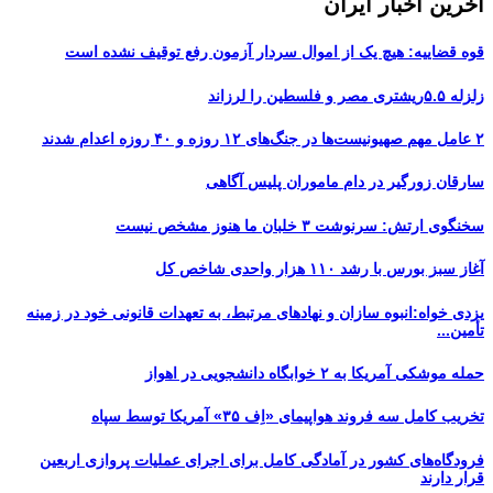
آخرین اخبار ایران
قوه قضاییه: هیچ یک از اموال سردار آزمون رفع توقیف نشده است
زلزله ۵.۵ریشتری مصر و فلسطین را لرزاند
۲ عامل مهم صهیونیست‌ها در جنگ‌های ۱۲ روزه و ۴۰ روزه اعدام شدند
سارقان زورگیر در دام ماموران پلیس آگاهی
سخنگوی ارتش: سرنوشت ۳ خلبان ما هنوز مشخص نیست
آغاز سبز بورس با رشد ۱۱۰ هزار واحدی شاخص کل
یزدی خواه:انبوه سازان و نهادهای مرتبط، به تعهدات قانونی خود در زمینه
تأمین...
حمله موشکی آمریکا به ۲ خوابگاه دانشجویی در اهواز
تخریب کامل سه فروند هواپیمای «اِف ۳۵» آمریکا توسط سپاه
فرودگاه‌های کشور در آمادگی کامل برای اجرای عملیات پروازی اربعین
قرار دارند