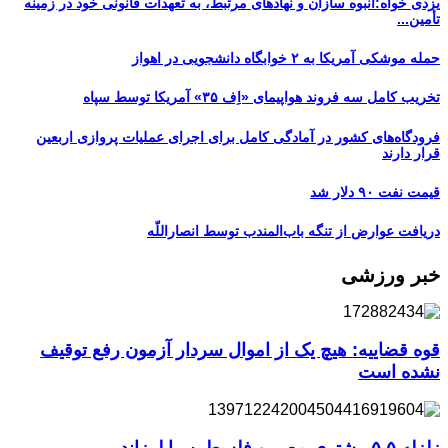
یزدی خواه:انبوه سازان و نهادهای مرتبط، به تعهدات قانونی خود در زمینه
تأمین...
حمله موشکی آمریکا به ۲ خوابگاه دانشجویی در اهواز
تخریب کامل سه فروند هواپیمای «اِف ۳۵» آمریکا توسط سپاه
فرودگاه‌های کشور در آمادگی کامل برای اجرای عملیات پروازی اربعین
قرار دارند
قیمت نفت ۹۰ دلار شد
دریافت عوارض از تنگه باب‌المندب توسط انصاراللّه
خبر ورزشی
قوه قضاییه: هیچ یک از اموال سردار آزمون رفع توقیف
نشده است