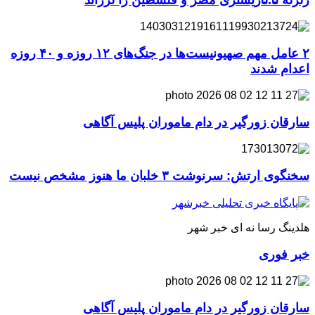
زلزله ۵.۵ریشتری مصر و فلسطین را لرزاند
۲ عامل مهم صهیونیست‌ها در جنگ‌های ۱۲ روزه و ۴۰ روزه
اعدام شدند
سارقان زورگیر در دام ماموران پلیس آگاهی
سخنگوی ارتش: سرنوشت ۳ خلبان ما هنوز مشخص نیست
هلدینگ رسا نه ای خبر شهر
خبر فوری
سارقان زورگیر در دام ماموران پلیس آگاهی