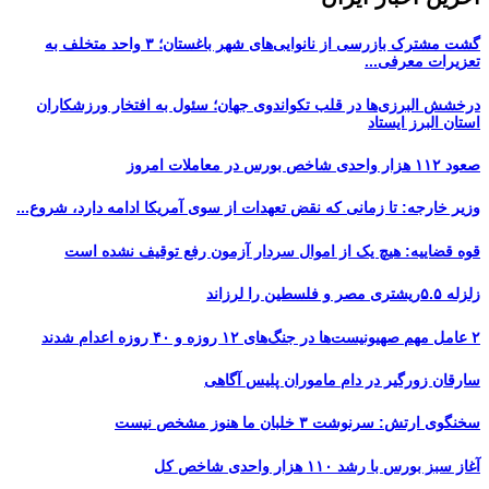
گشت مشترک بازرسی از نانوایی‌های شهر باغستان؛ ۳ واحد متخلف به
تعزیرات معرفی...
درخشش البرزی‌ها در قلب تکواندوی جهان؛ سئول به افتخار ورزشکاران
استان البرز ایستاد
صعود ۱۱۲ هزار واحدی شاخص بورس در معاملات امروز
وزیر خارجه: تا زمانی که نقض تعهدات از سوی آمریکا ادامه دارد، شروع...
قوه قضاییه: هیچ یک از اموال سردار آزمون رفع توقیف نشده است
زلزله ۵.۵ریشتری مصر و فلسطین را لرزاند
۲ عامل مهم صهیونیست‌ها در جنگ‌های ۱۲ روزه و ۴۰ روزه اعدام شدند
سارقان زورگیر در دام ماموران پلیس آگاهی
سخنگوی ارتش: سرنوشت ۳ خلبان ما هنوز مشخص نیست
آغاز سبز بورس با رشد ۱۱۰ هزار واحدی شاخص کل