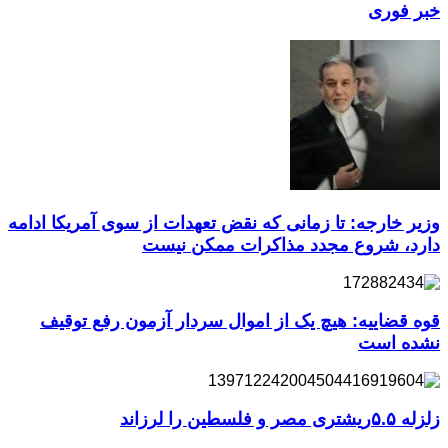
خبر فوری
وزیر خارجه: تا زمانی که نقض تعهدات از سوی آمریکا ادامه
دارد، شروع مجدد مذاکرات ممکن نیست
قوه قضاییه: هیچ یک از اموال سردار آزمون رفع توقیف
نشده است
زلزله ۵.۵ریشتری مصر و فلسطین را لرزاند