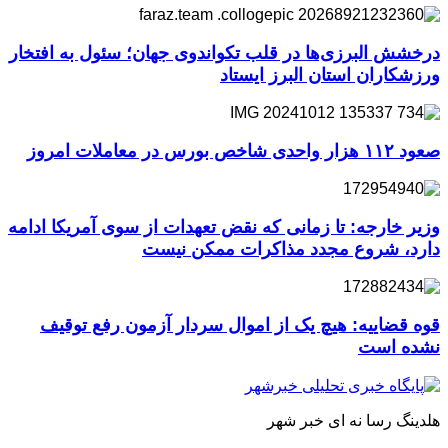
درخشش البرزی‌ها در قلب تکواندوی جهان؛ سئول به افتخار
ورزشکاران استان البرز ایستاد
صعود ۱۱۲ هزار واحدی شاخص بورس در معاملات امروز
وزیر خارجه: تا زمانی که نقض تعهدات از سوی آمریکا ادامه
دارد، شروع مجدد مذاکرات ممکن نیست
قوه قضاییه: هیچ یک از اموال سردار آزمون رفع توقیف
نشده است
هلدینگ رسا نه ای خبر شهر