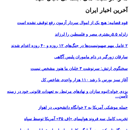
آخرین اخبار ایران
قوه قضاییه: هیچ یک از اموال سردار آزمون رفع توقیف نشده است
زلزله ۵.۵ریشتری مصر و فلسطین را لرزاند
۲ عامل مهم صهیونیست‌ها در جنگ‌های ۱۲ روزه و ۴۰ روزه اعدام شدند
سارقان زورگیر در دام ماموران پلیس آگاهی
سخنگوی ارتش: سرنوشت ۳ خلبان ما هنوز مشخص نیست
آغاز سبز بورس با رشد ۱۱۰ هزار واحدی شاخص کل
یزدی خواه:انبوه سازان و نهادهای مرتبط، به تعهدات قانونی خود در زمینه
تأمین...
حمله موشکی آمریکا به ۲ خوابگاه دانشجویی در اهواز
تخریب کامل سه فروند هواپیمای «اِف ۳۵» آمریکا توسط سپاه