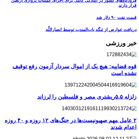
فرودگاه‌های کشور در آمادگی کامل برای اجرای عملیات پروازی اربعین
قرار دارند
قیمت نفت ۹۰ دلار شد
دریافت عوارض از تنگه باب‌المندب توسط انصاراللّه
خبر ورزشی
قوه قضاییه: هیچ یک از اموال سردار آزمون رفع توقیف
نشده است
زلزله ۵.۵ریشتری مصر و فلسطین را لرزاند
۲ عامل مهم صهیونیست‌ها در جنگ‌های ۱۲ روزه و ۴۰ روزه
اعدام شدند