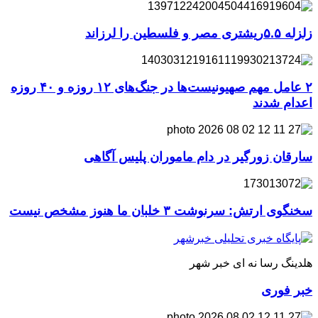
زلزله ۵.۵ریشتری مصر و فلسطین را لرزاند
۲ عامل مهم صهیونیست‌ها در جنگ‌های ۱۲ روزه و ۴۰ روزه
اعدام شدند
سارقان زورگیر در دام ماموران پلیس آگاهی
سخنگوی ارتش: سرنوشت ۳ خلبان ما هنوز مشخص نیست
هلدینگ رسا نه ای خبر شهر
خبر فوری