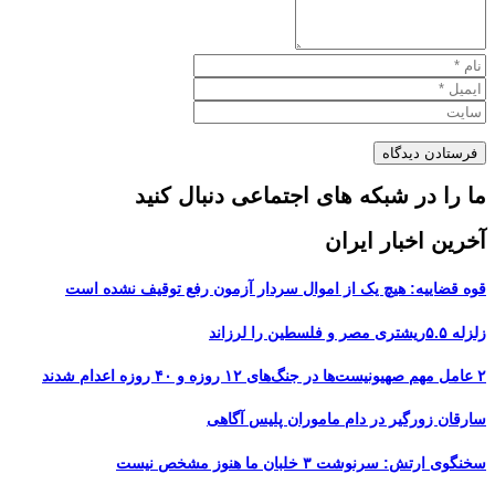
ما را در شبکه های اجتماعی دنبال کنید
آخرین اخبار ایران
قوه قضاییه: هیچ یک از اموال سردار آزمون رفع توقیف نشده است
زلزله ۵.۵ریشتری مصر و فلسطین را لرزاند
۲ عامل مهم صهیونیست‌ها در جنگ‌های ۱۲ روزه و ۴۰ روزه اعدام شدند
سارقان زورگیر در دام ماموران پلیس آگاهی
سخنگوی ارتش: سرنوشت ۳ خلبان ما هنوز مشخص نیست