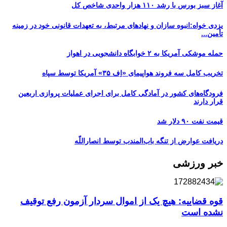
آغاز سبز بورس با رشد ۱۱۰ هزار واحدی شاخص کل
یزدی خواه:انبوه سازان و نهادهای مرتبط، به تعهدات قانونی خود در زمینه
تأمین...
حمله موشکی آمریکا به ۲ خوابگاه دانشجویی در اهواز
تخریب کامل سه فروند هواپیمای «اِف ۳۵» آمریکا توسط سپاه
فرودگاه‌های کشور در آمادگی کامل برای اجرای عملیات پروازی اربعین
قرار دارند
قیمت نفت ۹۰ دلار شد
دریافت عوارض از تنگه باب‌المندب توسط انصاراللّه
خبر ورزشی
قوه قضاییه: هیچ یک از اموال سردار آزمون رفع توقیف
نشده است