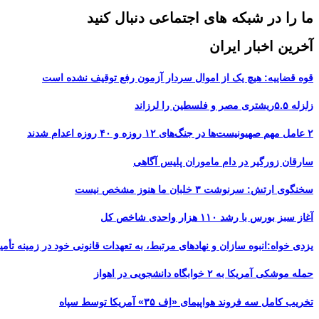
ما را در شبکه های اجتماعی دنبال کنید
آخرین اخبار ایران
قوه قضاییه: هیچ یک از اموال سردار آزمون رفع توقیف نشده است
زلزله ۵.۵ریشتری مصر و فلسطین را لرزاند
۲ عامل مهم صهیونیست‌ها در جنگ‌های ۱۲ روزه و ۴۰ روزه اعدام شدند
سارقان زورگیر در دام ماموران پلیس آگاهی
سخنگوی ارتش: سرنوشت ۳ خلبان ما هنوز مشخص نیست
آغاز سبز بورس با رشد ۱۱۰ هزار واحدی شاخص کل
یزدی خواه:انبوه سازان و نهادهای مرتبط، به تعهدات قانونی خود در زمینه تأمین
حمله موشکی آمریکا به ۲ خوابگاه دانشجویی در اهواز
تخریب کامل سه فروند هواپیمای «اِف ۳۵» آمریکا توسط سپاه