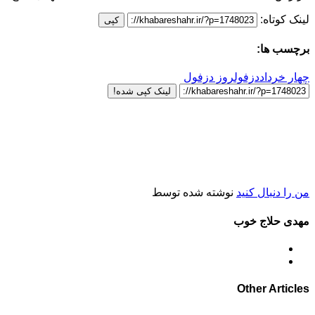
لینک کوتاه:
کپی
برچسب ها:
چهار خرداد
دزفول
روز دزفول
لینک کپی شده!
من را دنبال کنید
نوشته شده توسط
مهدی حلاج خوب
Other Articles