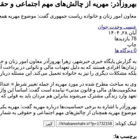
بهروزآذر: مهریه از چالش‌های مهم اجتماعی و ح
معاون امور زنان و خانواده ریاست جمهوری گفت: موضوع مهریه همچن
عیسی وحدت جوان
آبان ۲۸, ۱۴۰۴
78 بازدیدها
چاپ
0 دیدگاه ها
به گزارش پایگاه خبری خبرشهر، زهرا بهروزآذر معاون امور زنان و 
زندان‌ها افرادی هستند که به دلیل تعهدات مالی و ناتوانی در پرداخت آن
بلکه مشکلات دیگری را نیز به خانواده تحمیل می‌کند. این مسئله درباره
وی به مباحث مطرح شده در مورد مهریه از جمله تغییر شرط « عندالمط
محکومیت‌های مالی و قانون مدنی» نیامده است گفت: اساساً این واژه 
تعهد وارد زندگی مشترک می‌شوند بنابراین هم مردان باید به قولی که 
بهروزآذر با اشاره به برخی حساسیت‌ها درباره مهریه گفت: مهریه یک
موضوع مهریه همچنان از چالش‌های مهم اجتماعی و حقوقی به شمار 
لینک کوتاه:
کپی
برچسب ها: