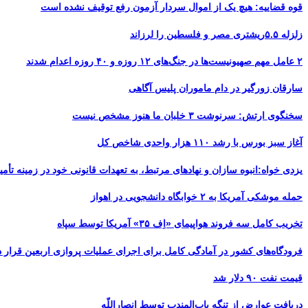
قوه قضاییه: هیچ یک از اموال سردار آزمون رفع توقیف نشده است
زلزله ۵.۵ریشتری مصر و فلسطین را لرزاند
۲ عامل مهم صهیونیست‌ها در جنگ‌های ۱۲ روزه و ۴۰ روزه اعدام شدند
سارقان زورگیر در دام ماموران پلیس آگاهی
سخنگوی ارتش: سرنوشت ۳ خلبان ما هنوز مشخص نیست
آغاز سبز بورس با رشد ۱۱۰ هزار واحدی شاخص کل
یزدی خواه:انبوه سازان و نهادهای مرتبط، به تعهدات قانونی خود در زمینه تأمین
حمله موشکی آمریکا به ۲ خوابگاه دانشجویی در اهواز
تخریب کامل سه فروند هواپیمای «اِف ۳۵» آمریکا توسط سپاه
فرودگاه‌های کشور در آمادگی کامل برای اجرای عملیات پروازی اربعین قرار د
قیمت نفت ۹۰ دلار شد
دریافت عوارض از تنگه باب‌المندب توسط انصاراللّه