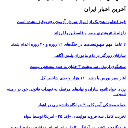
آخرین اخبار ایران
قوه قضاییه: هیچ یک از اموال سردار آزمون رفع توقیف نشده است
زلزله ۵.۵ریشتری مصر و فلسطین را لرزاند
۲ عامل مهم صهیونیست‌ها در جنگ‌های ۱۲ روزه و ۴۰ روزه اعدام شدند
سارقان زورگیر در دام ماموران پلیس آگاهی
سخنگوی ارتش: سرنوشت ۳ خلبان ما هنوز مشخص نیست
آغاز سبز بورس با رشد ۱۱۰ هزار واحدی شاخص کل
یزدی خواه:انبوه سازان و نهادهای مرتبط، به تعهدات قانونی خود در زمینه
تأمین...
حمله موشکی آمریکا به ۲ خوابگاه دانشجویی در اهواز
تخریب کامل سه فروند هواپیمای «اِف ۳۵» آمریکا توسط سپاه
فرودگاه‌های کشور در آمادگی کامل برای اجرای عملیات پروازی اربعین