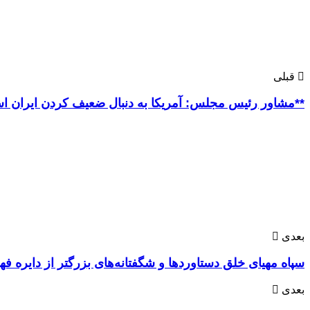
قبلی
‪‪‪‪‪‪‪‪‪‪‪‪‪‪‪‪‪‪**مشاور رئیس مجلس: آمریکا به دنبال ضعیف کردن ایران است/ نسل نو (جوان )دهه شصتی حامی نظام**
بعدی
سپاه مهیای خلق دستاوردها و شگفتانه‌های بزرگتر از دایره
بعدی