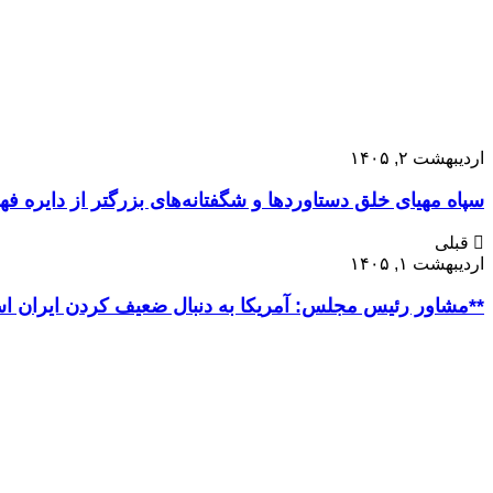
اردیبهشت ۲, ۱۴۰۵
سپاه مهیای خلق دستاوردها و شگفتانه‌های بزرگتر از دایره
قبلی
اردیبهشت ۱, ۱۴۰۵
‪‪‪‪‪‪‪‪‪‪‪‪‪‪‪‪‪‪**مشاور رئیس مجلس: آمریکا به دنبال ضعیف کردن ایران است/ نسل نو (جوان )دهه شصتی حامی نظام**