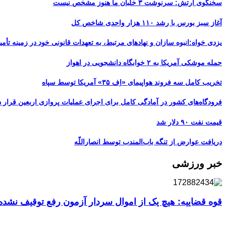
سخنگوی ارتش: سرنوشت ۳ خلبان ما هنوز مشخص نیست
آغاز سبز بورس با رشد ۱۱۰ هزار واحدی شاخص کل
یزدی خواه:انبوه سازان و نهادهای مرتبط، به تعهدات قانونی خود در زمینه تأمین
حمله موشکی آمریکا به ۲ خوابگاه دانشجویی در اهواز
تخریب کامل سه فروند هواپیمای «اِف ۳۵» آمریکا توسط سپاه
فرودگاه‌های کشور در آمادگی کامل برای اجرای عملیات پروازی اربعین قرار د
قیمت نفت ۹۰ دلار شد
دریافت عوارض از تنگه باب‌المندب توسط انصاراللّه
خبر ورزشی
قوه قضاییه: هیچ یک از اموال سردار آزمون رفع توقیف نشد