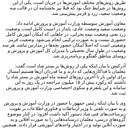
طریق روش‌های مختلف آموزش‌ها در جریان است، یکی از این
روش‌ها در شرایط جنگ بود که قبلا نیز بخشنامه‌ آن در قالب سه
وضعیت سفید، زرد و قرمز پیش‌بینی شد.
معاون آموزش متوسطه وزارت آموزش و پرورش ادامه داد:
وضعیت سفید وضعیت عادی، پایدار در امنیت کامل است‌. وضعیت
زرد یعنی وضعیت نیمه بحرانی، در جاهایی که امکان آموزش کامل
حضوری نیست و به صورت ترکیبی انجام می‌شود. وضعیت قرمز
وضعیتی است که اصلاً امکان حضور بچه‌ها در مدارس نباشد. هر سه
وضعیت در طول سال تحصیلی با مدیران کل آموزش و پرورش و
روسای مناطق گفتگو و برنامه‌ریزی شد.
آذرکیش با بیان اینکه یکی از روش‌ها بر بستر شاد است گفت:
معلمان با فداکاری‌هایی که دارند و ما قدردان آن‌ها هستیم امسال
برای اولین بار تا آخرین روزهای اسفند ماه آموزش بر بستر شاد را
داشتند که رکورد بیش از ۱۵ میلیون مراجعه در یک روز به این
سامانه و این پلتفرم و سکوی اختصاصی وزارت آموزش و پرورش
ثبت شد.
وی با بیان اینکه رئیس جمهور با حضور در وزارت آموزش و پرورش
و به صورت تلفنی با وزیر ارتباطات و فناوری اطلاعات بر تقویت
زیرساخت‌های فنی شاد دستور اکید داشت افزود: در کنار موضوع
گروه‌های درسی، معلمان درسنامه‌هایی را به صورت آفلاین و به
صورت آنلاین تولید و در اختیار واحدهای آموزشی قرار دادند. همچنین