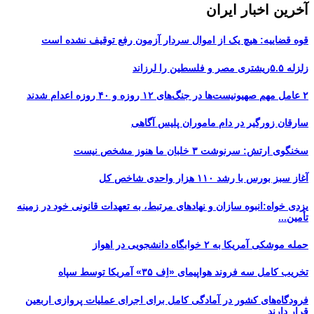
آخرین اخبار ایران
قوه قضاییه: هیچ یک از اموال سردار آزمون رفع توقیف نشده است
زلزله ۵.۵ریشتری مصر و فلسطین را لرزاند
۲ عامل مهم صهیونیست‌ها در جنگ‌های ۱۲ روزه و ۴۰ روزه اعدام شدند
سارقان زورگیر در دام ماموران پلیس آگاهی
سخنگوی ارتش: سرنوشت ۳ خلبان ما هنوز مشخص نیست
آغاز سبز بورس با رشد ۱۱۰ هزار واحدی شاخص کل
یزدی خواه:انبوه سازان و نهادهای مرتبط، به تعهدات قانونی خود در زمینه
تأمین...
حمله موشکی آمریکا به ۲ خوابگاه دانشجویی در اهواز
تخریب کامل سه فروند هواپیمای «اِف ۳۵» آمریکا توسط سپاه
فرودگاه‌های کشور در آمادگی کامل برای اجرای عملیات پروازی اربعین
قرار دارند