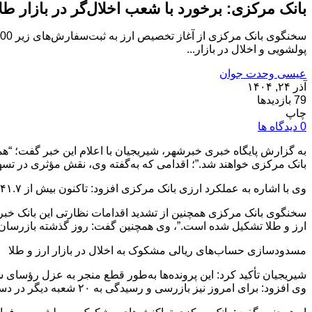
بانک مرکزی: برخورد با شعب اخلال‌گر در بازار 
پولشویی و اخلال در بازار...
عیسی وحدت جوان
آذر ۲۴, ۱۴۰۴
79 بازدیدها
چاپ
0 دیدگاه ها
بانک مرکزی خواهند شد.”؛ اقدامی که به‌گفته وی، نقش مؤثری در تسهی
وی با اشاره به عملکرد ارزی بانک مرکزی افزود: تاکنون بیش از ۴۱.۷ میلیارد دلار ارز برای تأمین نیازهای صنایع، کالاهای اساسی، دارو و بخش خدمات اختصاص یافته است.
ارز و طلا تشکیل شده است.”، وی همچنین گفت: روز گذشته بازرسان به ۲۰ شعبه بانکی مراجعه کرده‌اند که برای مدیران و مسئولان آنها پرونده انتظامی تشکیل ش
مسدودسازی حساب‌های ریالی مشکوک به اخلال در بازار ارز و طلا
شیریجیان تأکید کرد: این پرونده‌ها به‌طور قطع منجر به عزل رؤسای شع
وی افزود: برای امروز نیز بازرسی و رسیدگی به ۲۰ شعبه دیگر در دستور کار قرار گرفته است.