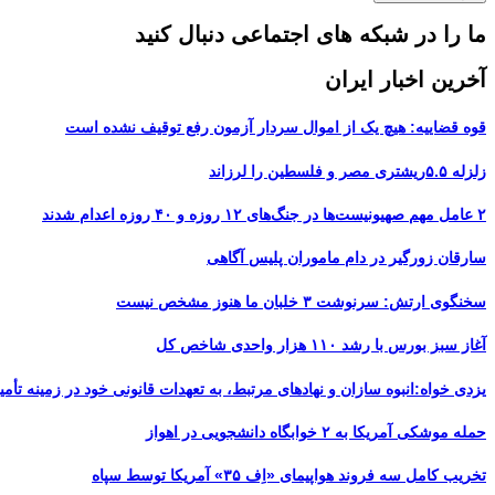
ما را در شبکه های اجتماعی دنبال کنید
آخرین اخبار ایران
قوه قضاییه: هیچ یک از اموال سردار آزمون رفع توقیف نشده است
زلزله ۵.۵ریشتری مصر و فلسطین را لرزاند
۲ عامل مهم صهیونیست‌ها در جنگ‌های ۱۲ روزه و ۴۰ روزه اعدام شدند
سارقان زورگیر در دام ماموران پلیس آگاهی
سخنگوی ارتش: سرنوشت ۳ خلبان ما هنوز مشخص نیست
آغاز سبز بورس با رشد ۱۱۰ هزار واحدی شاخص کل
یزدی خواه:انبوه سازان و نهادهای مرتبط، به تعهدات قانونی خود در زمینه تأمین
حمله موشکی آمریکا به ۲ خوابگاه دانشجویی در اهواز
تخریب کامل سه فروند هواپیمای «اِف ۳۵» آمریکا توسط سپاه