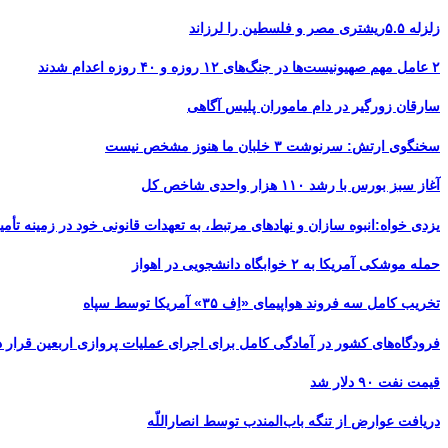
زلزله ۵.۵ریشتری مصر و فلسطین را لرزاند
۲ عامل مهم صهیونیست‌ها در جنگ‌های ۱۲ روزه و ۴۰ روزه اعدام شدند
سارقان زورگیر در دام ماموران پلیس آگاهی
سخنگوی ارتش: سرنوشت ۳ خلبان ما هنوز مشخص نیست
آغاز سبز بورس با رشد ۱۱۰ هزار واحدی شاخص کل
یزدی خواه:انبوه سازان و نهادهای مرتبط، به تعهدات قانونی خود در زمینه تأمین
حمله موشکی آمریکا به ۲ خوابگاه دانشجویی در اهواز
تخریب کامل سه فروند هواپیمای «اِف ۳۵» آمریکا توسط سپاه
فرودگاه‌های کشور در آمادگی کامل برای اجرای عملیات پروازی اربعین قرار د
قیمت نفت ۹۰ دلار شد
دریافت عوارض از تنگه باب‌المندب توسط انصاراللّه