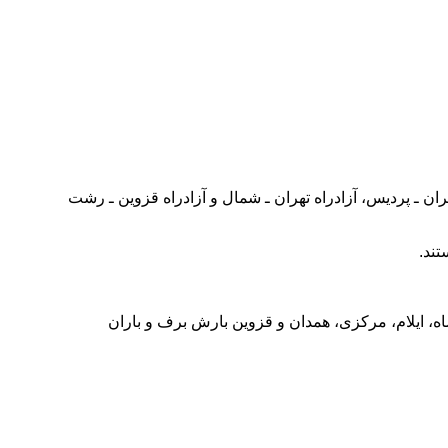
ان ـ پردیس، آزادراه تهران ـ شمال و آزادراه قزوین ـ رشت
تند.
اه، ایلام، مرکزی، همدان و قزوین بارش برف و باران