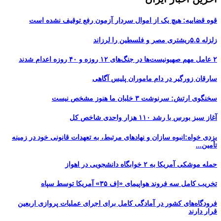
قوه قضاییه: هیچ یک از اموال سردار آزمون رفع توقیف نشده است
زلزله ۵.۵ریشتری مصر و فلسطین را لرزاند
۲ عامل مهم صهیونیست‌ها در جنگ‌های ۱۲ روزه و ۴۰ روزه اعدام شدند
سارقان زورگیر در دام ماموران پلیس آگاهی
سخنگوی ارتش: سرنوشت ۳ خلبان ما هنوز مشخص نیست
آغاز سبز بورس با رشد ۱۱۰ هزار واحدی شاخص کل
یزدی خواه:انبوه سازان و نهادهای مرتبط، به تعهدات قانونی خود در زمینه
تأمین...
حمله موشکی آمریکا به ۲ خوابگاه دانشجویی در اهواز
تخریب کامل سه فروند هواپیمای «اِف ۳۵» آمریکا توسط سپاه
فرودگاه‌های کشور در آمادگی کامل برای اجرای عملیات پروازی اربعین
قرار دارند