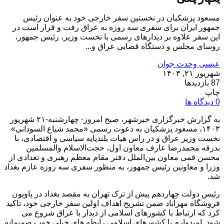
مسعود پزشکیان در نخستین سفر خارجی خود به عنوان رئیس
جمهور ایران برای سفری سه روزه به عراق رفت و قرار است در
این سفر علاوه بر دیدارهای رسمی با نخست وزیر، رئیس جمهور،
روسای مجلس و دستگاه قضایی عراق و...
عیسی وحدت جوان
شهریور ۲۱, ۱۴۰۳
87 بازدیدها
چاپ
0 دیدگاه ها
به گزارش خبرگزاری خبرشهر، صبح امروز- چهارشنبه-۲۱ شهریور
۱۴۰۳، مسعود پزشکیان به دعوت رسمی «محمد شیاع السودانی»
نخست وزیر عراق و در راس هیات بلندپایه سیاسی و اقتصادی، با
بدرقه محمدرضا عارف معاون اول، حجت‌الاسلام والمسلمین
محسن قمی معاون بین‌الملل دفتر مقام معظم رهبری و تعدادی از
وزرا و معاونین رئیس جمهور، به منظور سفری سه روزه عازم بغداد
شد.
رئیس دولت چهاردهم پیش از ترک تهران به مقصد بغداد در پاویون
فروشگاه مهرآباد ضمن تشریح اهداف اولین سفر خارجی خود، تاکید
کرد که ارتباط با کشورهای اسلامی از دیدار با عراق شروع می
شود. امیدوارم با کشورهای اسلامی رابطه های خیلی خوب صمیمانه