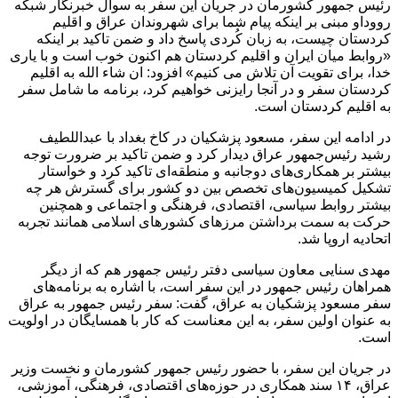
رئیس جمهور کشورمان در جریان این سفر به سوال خبرنگار شبکه
رووداو مبنی بر اینکه پیام شما برای شهروندان عراق و اقلیم
کردستان چیست، به زبان کُردی پاسخ داد و ضمن تاکید بر اینکه
«روابط میان ایران و اقلیم کردستان هم اکنون خوب است و با یاری
خدا، برای تقویت آن تلاش می کنیم» افزود: ان شاء الله به اقلیم
کردستان سفر و در آنجا رایزنی خواهیم کرد، برنامه ما شامل سفر
به اقلیم کردستان است.
در ادامه این سفر، مسعود پزشکیان در کاخ بغداد با عبداللطیف
رشید رئیس‌جمهور عراق دیدار کرد و ضمن تاکید بر ضرورت توجه
بیشتر بر همکاری‌های دوجانبه و منطقه‌ای تاکید کرد و خواستار
تشکیل کمیسیون‌های تخصص بین دو کشور برای گسترش هر چه
بیشتر روابط سیاسی، اقتصادی، فرهنگی و اجتماعی و همچنین
حرکت به سمت برداشتن مرزهای کشورهای اسلامی همانند تجربه
اتحادیه اروپا شد.
مهدی سنایی معاون سیاسی دفتر رئیس جمهور هم که از دیگر
همراهان رئیس جمهور در این سفر است، با اشاره به برنامه‌های
سفر مسعود پزشکیان به عراق، گفت: سفر رئیس جمهور به عراق
به عنوان اولین سفر، به این معناست که کار با همسایگان در اولویت
است‌.
در جریان این سفر، با حضور رئیس جمهور کشورمان و نخست وزیر
عراق، ۱۴ سند همکاری در حوزه‌های اقتصادی، فرهنگی، آموزشی،