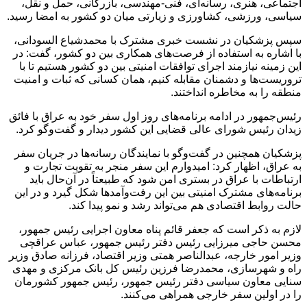
اجتماعی، هنری، رسانه‌ای، فنی-مهندسی، بازرگانی، حمل و نقل،
سیاسی، ورزشی، کشاورزی و زیارتی میان دو کشور به امضا رسید.
سپس پزشکیان در نشست خبری مشترک با محمدشیاع السودانی،
با اشاره به استفاده از فرصت‌های همکاری بین دو کشور، گفت: در
این زمینه نیازمند اجرای توافقات امنیتی بین دو کشور هستیم تا با
تروریست‌ها و دشمنان مقابله کنیم، همان کسانی که ثبات و امنیت
منطقه را به مخاطره انداختند.
رئیس‌جمهور در ادامه برنامه‌های روز اول سفر خود به عراق با فائق
زیدان رئیس شورای عالی قضایی این کشور دیدار و گفت‌وگو کرد.
پزشکیان همچنین در گفت‌وگو با نمایندگان رسانه‌ها در جریان سفر
به عراق، اظهار کرد: امیدوارم این سفر منجر به تقویت تجارت و
ارتباطات با عراق در بستری امن شود که طبیعتاً در آن‌حال باید
برنامه‌های مشترک امنیتی بین این رفت‌وآمدها شکل گیرد و در این
حالت روابط اقتصادی هم می‌تواند رشد و نمو پیدا کند.
لازم به ذکر است که جعفر قائم پناه معاون اجرایی رئیس جمهور،
محسن حاجی میرزایی رئیس دفتر رئیس‌ جمهور، عباس عراقچی
وزیر امور خارجه، عبدالناصر همتی وزیر اقتصاد، فرزانه صادق وزیر
راه و شهرسازی، محمدرضا فرزین رئیس کل بانک مرکزی و مهدی
سنایی معاون سیاسی دفتر رئیس جمهور، رئیس جمهور کشورمان
را در اولین سفر خارجی همراهی می‌کنند.