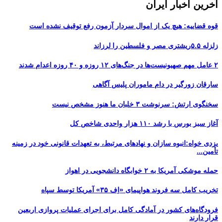
آخرین اخبار ایران
قوه قضاییه: هیچ یک از اموال سردار آزمون رفع توقیف نشده است
زلزله ۵.۵ریشتری مصر و فلسطین را لرزاند
۲ عامل مهم صهیونیست‌ها در جنگ‌های ۱۲ روزه و ۴۰ روزه اعدام شدند
سارقان زورگیر در دام ماموران پلیس آگاهی
سخنگوی ارتش: سرنوشت ۳ خلبان ما هنوز مشخص نیست
آغاز سبز بورس با رشد ۱۱۰ هزار واحدی شاخص کل
یزدی خواه:انبوه سازان و نهادهای مرتبط، به تعهدات قانونی خود در زمینه
تأمین...
حمله موشکی آمریکا به ۲ خوابگاه دانشجویی در اهواز
تخریب کامل سه فروند هواپیمای «اِف ۳۵» آمریکا توسط سپاه
فرودگاه‌های کشور در آمادگی کامل برای اجرای عملیات پروازی اربعین
قرار دارند