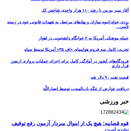
آغاز سبز بورس با رشد ۱۱۰ هزار واحدی شاخص کل
یزدی خواه:انبوه سازان و نهادهای مرتبط، به تعهدات قانونی خود در زمینه
تأمین...
حمله موشکی آمریکا به ۲ خوابگاه دانشجویی در اهواز
تخریب کامل سه فروند هواپیمای «اِف ۳۵» آمریکا توسط سپاه
فرودگاه‌های کشور در آمادگی کامل برای اجرای عملیات پروازی اربعین
قرار دارند
قیمت نفت ۹۰ دلار شد
دریافت عوارض از تنگه باب‌المندب توسط انصاراللّه
خبر ورزشی
قوه قضاییه: هیچ یک از اموال سردار آزمون رفع توقیف
نشده است