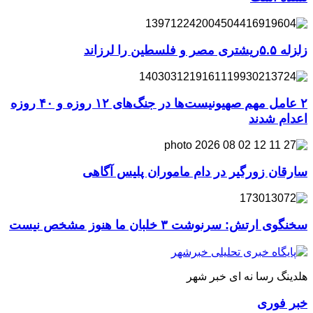
زلزله ۵.۵ریشتری مصر و فلسطین را لرزاند
۲ عامل مهم صهیونیست‌ها در جنگ‌های ۱۲ روزه و ۴۰ روزه
اعدام شدند
سارقان زورگیر در دام ماموران پلیس آگاهی
سخنگوی ارتش: سرنوشت ۳ خلبان ما هنوز مشخص نیست
هلدینگ رسا نه ای خبر شهر
خبر فوری