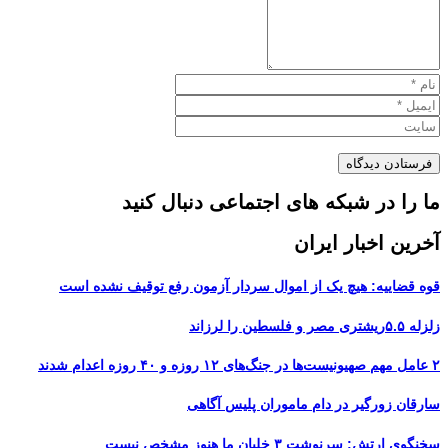
ما را در شبکه های اجتماعی دنبال کنید
آخرین اخبار ایران
قوه قضاییه: هیچ یک از اموال سردار آزمون رفع توقیف نشده است
زلزله ۵.۵ریشتری مصر و فلسطین را لرزاند
۲ عامل مهم صهیونیست‌ها در جنگ‌های ۱۲ روزه و ۴۰ روزه اعدام شدند
سارقان زورگیر در دام ماموران پلیس آگاهی
سخنگوی ارتش: سرنوشت ۳ خلبان ما هنوز مشخص نیست