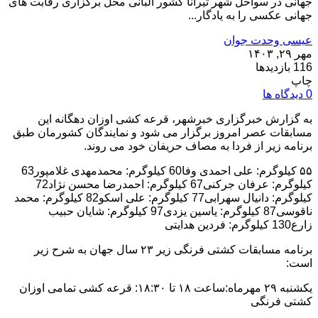
جهانی در سواحل شهر تیرانا کشور آلبانی محل برگزاری رقابت های
جهانی عکسی را به یادگار...
عیسی وحدت جوان
مهر ۲۹, ۱۴۰۳
116 بازدیدها
چاپ
0 دیدگاه ها
به گزارش خبرگزاری خبرشهر، قرعه کشی اوزان دهگانه این
مسابقات عصر امروز برگزار می شود و نمایندگان کشورمان طبق
برنامه زیر از فردا به مصاف حریفان خود می روند.
۵۵ کیلوگرم: علی احمدی وفا60 کیلوگرم: محمدمهدی غلامپور63
کیلوگرم: عرفان جرکنی67 کیلوگرم: احمدرضا محسن نژاد72
کیلوگرم: دانیال سهرابی77 کیلوگرم: علی اسکو82 کیلوگرم: محمد
ناقوسی87 کیلوگرم: یاسین یزدی97 کیلوگرم: شایان حبیب
زارع130 کیلوگرم: فردین هدایتی
برنامه مسابقات کشتی فرنگی زیر ۲۳ سال جهان به شرح زیر
است:
یکشنبه ۲۹ مهرماه:ساعت ۱۸ تا ۱۸:۳۰: قرعه کشی تمامی اوزان
کشتی فرنگی