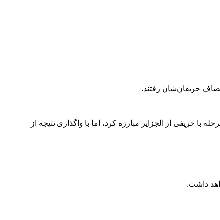
مصاف حریفان‌شان رفتند.
حریفانی از ترکیه و کره جنوبی به جمع ۴ نفر برتر راه یافت. او در این مرحله با حریفی از الجزایر مبارزه کرد، اما با واگذاری نتیجه از