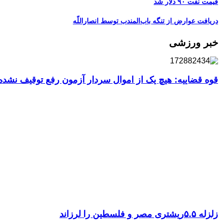
قیمت نفت ۹۰ دلار شد
دریافت عوارض از تنگه باب‌المندب توسط انصاراللّه
خبر ورزشی
قوه قضاییه: هیچ یک از اموال سردار آزمون رفع توقیف نشد
زلزله ۵.۵ریشتری مصر و فلسطین را لرزاند