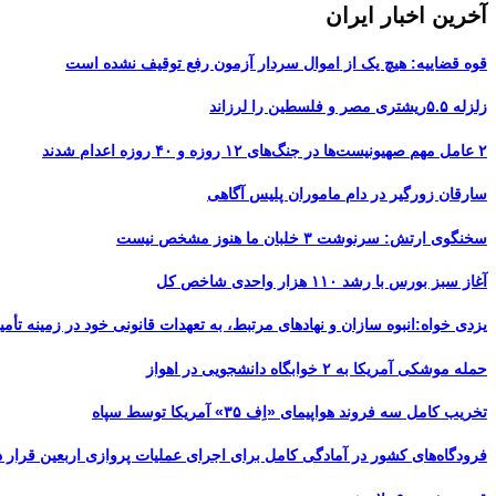
آخرین اخبار ایران
قوه قضاییه: هیچ یک از اموال سردار آزمون رفع توقیف نشده است
زلزله ۵.۵ریشتری مصر و فلسطین را لرزاند
۲ عامل مهم صهیونیست‌ها در جنگ‌های ۱۲ روزه و ۴۰ روزه اعدام شدند
سارقان زورگیر در دام ماموران پلیس آگاهی
سخنگوی ارتش: سرنوشت ۳ خلبان ما هنوز مشخص نیست
آغاز سبز بورس با رشد ۱۱۰ هزار واحدی شاخص کل
یزدی خواه:انبوه سازان و نهادهای مرتبط، به تعهدات قانونی خود در زمینه تأمین
حمله موشکی آمریکا به ۲ خوابگاه دانشجویی در اهواز
تخریب کامل سه فروند هواپیمای «اِف ۳۵» آمریکا توسط سپاه
فرودگاه‌های کشور در آمادگی کامل برای اجرای عملیات پروازی اربعین قرار د