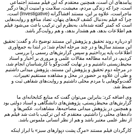
پیامدهای آن است، همچنین معتقدم که این فیلم مستند اجتماعی
است، چرا که زندگی مردم، معیشت، سلامت و امنیت آن‌ها درگیر
ماجراست، علاوه بر این، مستند افشاگرانه (Investigative) است،
چرا که فیلم به‌دنبال کشف لایه‌های پنهان، تضاد منافع و روایت‌هایی
است که کمتر گفته شده‌اند، به‌نظرم این ترکیب باعث می‌شود فیلم
هم اطلاعات بدهد، هم هشدار بدهد، و هم روایت‌گر باشد.
او درباره روند تحقیق و پژوهش این مستند توضیح داد و گفت: تحقیق
این مستند سال‌ها و در چند مرحله انجام شد؛ در ابتدا به جمع‌آوری
اطلاعات پایه پرداختیم و سپس گزارش‌های رسمی را بررسی
کردیم، در ادامه مطالعه مقالات علمی و مروری بر اخبار و اسناد
محیط‌زیستی داشتیم و در نهایت گفت‌وگو با کارشناسان انجام شد،
در مرحله دوم تحقیق و پژوهش این مستند، پژوهش میدانی داشتیم
و طی آن علاوه بر حضور در محل و مشاهده مستقیم تغییرات،
گفت‌وگوهایی با مردم محلی داشتیم و روایت‌های شفاهی ثبت و
ضبط شد.
وی اضافه کرد: بنابراین می‌توان گفت که منابع کتابخانه‌ای ما
گزارش‌های محیط‌زیستی، پژوهش‌های دانشگاهی و اسناد دولتی بود
و همچنین در پژوهش میدانی مصاحبه‌ها، مشاهدات، عکس‌ها و
داده‌های محلی را داشتیم، معتقدم که این ترکیب باعث شد فیلم هم
از نظر علمی معتبر باشد و هم از نظر انسانی ملموس باشد.
کارگردان فیلم مستند «مرگ پشت دیوارهای سبز» با ابراز اینکه