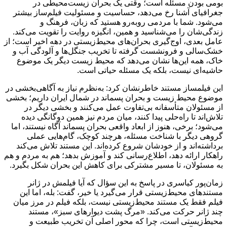
بومی بودن مسئله است؛ وقتی یک بحران زیست‌محیطی در
جغرافیای آشنا رخ می‌دهد، حساسیت و مسئولیت فیلم‌ساز بیشتر
می‌شود. شما با مردمی روبه‌رو هستید که زبان، فرهنگ و
زندگی‌شان را می‌شناسید و همین، انگیزه روایت را تقویت می‌کند.
عامل بعدی، اوج‌گیری بحران‌های محیط‌زیستی در دهه اخیر است؛ از
خشک‌سالی و فرونشست گرفته تا تخریب جنگل‌ها و آلودگی آب و
خاک، همه این‌ها نشان می‌دهد که محیط زیست دیگر یک موضوع
حاشیه‌ای نیست، بلکه یک مسئله حیاتی است.
این فیلمساز مستند خاطرنشان کرد: به‌نظرم نیاز به آگاهی‌بخشی در
موضوع محیط زیست و بحران پسماند در شمال ایران داریم؛ بخشی
از مسئولان متأسفانه بی‌تفاوت عمل می‌کنند و بخشی دیگر در
تلاش‌اند تا راه‌حلی پیدا کنند، میان مردم نیز همین دوگانگی دیده
می‌شود؛ برخی، هنوز از ابعاد واقعی بحران پسماند آگاه نیستند، اما
گروهی دیگر با شناخت مسئله، هرچند کوچک، گام‌هایی عملی
برداشته‌اند و از خودشان شروع کرده‌اند. این مستند تلاش می‌کند
راهکار ارائه دهد، اطلاع‌رسانی کند و آموزش بدهد؛ هم به مردم و هم
به مسئولان، تا مسیر مشترکی برای کاهش این بحران شکل بگیرد.
زمان‌پور کیاسری در پاسخ به این سؤال که آیا فیلمش در ژانر
مستندهای محیط‌زیستی قرار می‌گیرد یا خیر، گفت: بله، اما این
فیلم فقط یک مستند محیط‌زیستی نیست، بلکه فیلم در مرز میان
چند ژانر حرکت می‌کند. «مرگ پشت دیوارهای سبز»، مستند
محیط‌زیستی است، چرا که محور اصلی آن تخریب طبیعت و