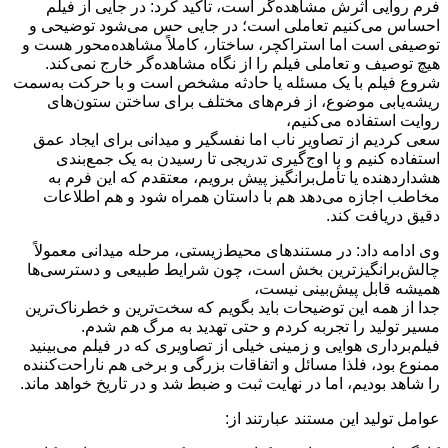
فرم روایی اثرش مشاهده‌گر است، تأکید کرد: در جایی از فیلم
احساس می‌کنیم تعاملی است؛ در جایی حس می‌شود توضیحی و
توصیفی است اما استراکچر، ساختار، کاملاً مشاهده‌محور هست و
هیچ توصیف و تعاملی فیلم را از نگاه مشاهده‌گر خارج نمی‌کند.
شروع فیلم با یک مسئله یا حادثه مشخص است و با حرکت به‌سمت
ریشه‌یابی موضوع، از فرم‌های مختلف برای ساختن ستون‌های
روایت استفاده می‌کنیم،
سعی کردیم از تصاویر ناب اما نفسگیر و میدانی برای ایجاد عمق
استفاده کنیم و با اوج‌گیری تدریجی تا رسیدن به یک جمع‌بندی
هشداردهنده یا تأمل‌برانگیز پیش برویم، معتقدم که این فرم به
مخاطب اجازه می‌دهد هم با داستان همراه شود و هم اطلاعات
دقیق دریافت کند.
وی ادامه داد: در مستندهای محیط‌زیستی، مرحله میدانی معمولاً
چالش‌برانگیزترین بخش است، چون شرایط طبیعی و دسترسی‌ها
همیشه قابل پیش‌بینی نیست،
جدا از همه این توضیحات باید بگویم که سخت‌ترین و خطرناک‌ترین
مسیر تولید را تجربه کردم و حتی تهدید به مرگ هم شدم.
فیلم‌برداری هوایی و زمینی خیلی از تصاویری که در فیلم می‌بینید
ممنوع بود، فلذا مسائل و اتفاقات بزرگی و برخی هم ناراحت‌کننده
را شاهد بودیم، اما در نهایت ثبت و ضبط شد و در تاریخ خواهد ماند.
عوامل تولید این مستند عبارتند از: