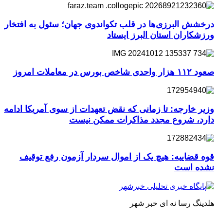
درخشش البرزی‌ها در قلب تکواندوی جهان؛ سئول به افتخار
ورزشکاران استان البرز ایستاد
صعود ۱۱۲ هزار واحدی شاخص بورس در معاملات امروز
وزیر خارجه: تا زمانی که نقض تعهدات از سوی آمریکا ادامه
دارد، شروع مجدد مذاکرات ممکن نیست
قوه قضاییه: هیچ یک از اموال سردار آزمون رفع توقیف
نشده است
هلدینگ رسا نه ای خبر شهر