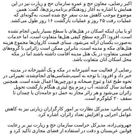
اکبر رضایی، معاون حج و عمره سازمان حج و زیارت نیز در این
همایش با اشاره به آغاز زودهنگام برنامه‌ریزی‌ها، گفت: همین
موضوع موجب کاهش مدت سفر حج شده است، به‌گونه‌ای که
عملیات رفت ۲۵ روز و عملیات بازگشت ۱۶ روز طول می‌کشد.
او با بیان اینکه اسکان در هتل‌های با سطح بسیار پایین انجام نشده
است، افزود: اگرچه سطح کیفی هتل‌ها متفاوت است، اما خدمات
به‌صورت یکسان ارائه می‌شود. مبنای قیمت کاروان‌ها مجموع هزینه
هتل‌های مکه و مدینه است، بنابراین ممکن است زائرانی با گروه‌های
قیمتی متفاوت در یک هتل مدینه اقامت داشته باشند اما در مکه
محل اسکان آنان متفاوت باشد.
رضایی از فعالیت سه آشپزخانه در مکه و یک آشپزخانه در مدینه
خبر داد و افزود: با توجه به آسیب‌شناسی‌های انجام‌شده، تغییراتی در
نحوه طبخ غذا و تنوع صبحانه و دورچین‌ها اعمال شده است. همچنین
همانند سال گذشته، آب زمزم پنج لیتری هنگام بازگشت تحویل
زائران می‌شود و هر زائر مجاز به حمل دو جامه‌دان یا چمدان تا
سقف ۲۰ کیلوگرم است.
یاسر نباتی، مدیرکل نظارت بر امور کارگزاران زیارتی نیز به کاهش
عوامل اجرایی و افزایش تعداد زائران، اشاره کرد.
جهروتی‌زاده، مدیرکل حراست سازمان حج و زیارت نیز بر رعایت
قوانین عربستان و دقت در استفاده از فضای مجازی تاکید کرد و