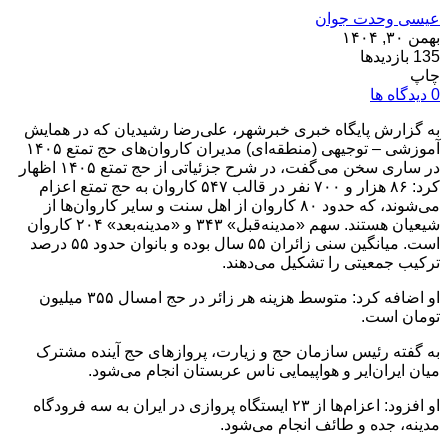
عیسی وحدت جوان
بهمن ۳۰, ۱۴۰۴
135 بازدیدها
چاپ
0 دیدگاه ها
به گزارش پایگاه خبری خبرشهر، علی‌رضا رشیدیان که در همایش
آموزشی – توجیهی (منطقه‌ای) مدیران کاروان‌های حج تمتع ۱۴۰۵
در ساری سخن می‌گفت، در شرح جزئیاتی از حج تمتع ۱۴۰۵ اظهار
کرد: ۸۶ هزار و ۷۰۰ نفر در قالب ۵۴۷ کاروان به حج تمتع اعزام
می‌شوند، که حدود ۸۰ کاروان از اهل سنت و سایر کاروان‌ها از
شیعیان هستند. سهم «مدینه‌قبل» ۳۴۳ و «مدینه‌بعد» ۲۰۴ کاروان
است. میانگین سنی زائران ۵۵ سال بوده و بانوان حدود ۵۵ درصد
ترکیب جمعیتی را تشکیل می‌دهند.
او اضافه کرد: متوسط هزینه هر زائر در حج امسال ۳۵۵ میلیون
تومان است.
به گفته رئیس سازمان حج و زیارت، پروازهای حج آینده مشترک
میان ایران‌ایر و هواپیمایی ناس عربستان انجام می‌شود.
او افزود: اعزام‌ها از ۲۳ ایستگاه پروازی در ایران به سه فرودگاه
مدینه، جده و طائف انجام می‌شود.