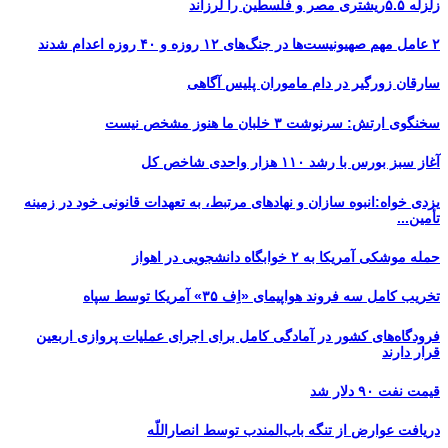
زلزله ۵.۵ریشتری مصر و فلسطین را لرزاند
۲ عامل مهم صهیونیست‌ها در جنگ‌های ۱۲ روزه و ۴۰ روزه اعدام شدند
سارقان زورگیر در دام ماموران پلیس آگاهی
سخنگوی ارتش: سرنوشت ۳ خلبان ما هنوز مشخص نیست
آغاز سبز بورس با رشد ۱۱۰ هزار واحدی شاخص کل
یزدی خواه:انبوه سازان و نهادهای مرتبط، به تعهدات قانونی خود در زمینه
تأمین...
حمله موشکی آمریکا به ۲ خوابگاه دانشجویی در اهواز
تخریب کامل سه فروند هواپیمای «اِف ۳۵» آمریکا توسط سپاه
فرودگاه‌های کشور در آمادگی کامل برای اجرای عملیات پروازی اربعین
قرار دارند
قیمت نفت ۹۰ دلار شد
دریافت عوارض از تنگه باب‌المندب توسط انصاراللّه