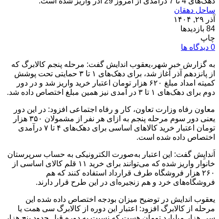
دهک‌های 4 تا 7 درآمدی از امروز 29 آذر واریز شده است. ­
ساحل دهقان
آذر ۲۹, ۱۴۰۴
84 بازدیدها
چاپ
0 دیدگاه ها
به گزارش خبر شهر،یعقوب اندایش گفت: مرحله پنجم کالابرگ که
از پانزدهم آذر آغاز شد، برای دهک‌های ۱ تا ۳ حمایتی تحت پوشش
کمیته امداد مبلغ ۶۲۰ هزار تومان اعتبار خرید واریز شد و در دور
دوم برای دهک‌های ۱ تا ۳ در آمدی نیز همین مبلغ اختصاص داده ­شد.
­معاون رفاه وزارت تعاون، کار و رفاه اجتماعی افزود: در این دور
یعنی دور سوم مرحله پنجم ­به ازای هر نفر از مشمولان ۳۵۰ هزار
تومان اعتبار خرید کالا‌های اساسی برای دهک‌های ۴ تا ۷ درآمدی
اختصاص داده شده است. ­
اَندایِش­ گفت: این اعتبار به‌صورت الکترونیکی به حساب سرپرستان
خانوار واریز شده که می‌توانند برای خرید ۱۱ قلم کالای اساسی از
۲۶۰ هزار فروشگاه طرف قرارداد استفاده کنند که هم
فروشگاه‌های خرد و هم زنجیره‌ای در این طرح قرار دارند. ­
یعقوب اندایش در توضیح میزان بودجه اختصاص داده شده این
مرحله از کالابرگ افزود: اعتبار این دوره از کالابرگ سی همت یا
سی هزار میلیارد تومان هست که نسبت به دوره قبل حدود پنج هزار