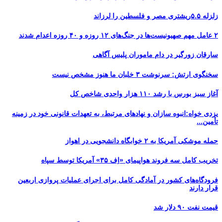
زلزله ۵.۵ریشتری مصر و فلسطین را لرزاند
۲ عامل مهم صهیونیست‌ها در جنگ‌های ۱۲ روزه و ۴۰ روزه اعدام شدند
سارقان زورگیر در دام ماموران پلیس آگاهی
سخنگوی ارتش: سرنوشت ۳ خلبان ما هنوز مشخص نیست
آغاز سبز بورس با رشد ۱۱۰ هزار واحدی شاخص کل
یزدی خواه:انبوه سازان و نهادهای مرتبط، به تعهدات قانونی خود در زمینه
تأمین...
حمله موشکی آمریکا به ۲ خوابگاه دانشجویی در اهواز
تخریب کامل سه فروند هواپیمای «اِف ۳۵» آمریکا توسط سپاه
فرودگاه‌های کشور در آمادگی کامل برای اجرای عملیات پروازی اربعین
قرار دارند
قیمت نفت ۹۰ دلار شد