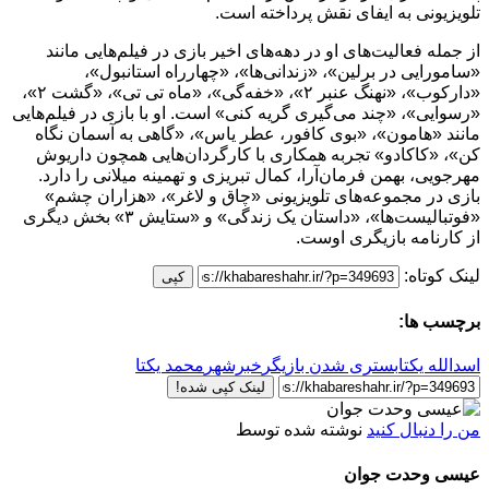
تلویزیونی به ایفای نقش پرداخته است.
از جمله فعالیت‌های او در دهه‌های اخیر بازی در فیلم‌هایی مانند
«سامورایی در برلین»، «زندانی‌ها»، «چهارراه استانبول»،
«دارکوب»، «نهنگ عنبر ۲»، «خفه‌گی»، «ماه تی تی»، «گشت ۲»،
«رسوایی»، «چند می‌گیری گریه کنی» است. او با بازی در فیلم‌هایی
مانند «هامون»، «بوی کافور، عطر یاس»، «گاهی به آسمان نگاه
کن»، «کاکادو» تجربه همکاری با کارگردان‌هایی همچون داریوش
مهرجویی، بهمن فرمان‌آرا، کمال تبریزی و تهمینه میلانی را دارد.
بازی در مجموعه‌های تلویزیونی «چاق و لاغر»، «هزاران چشم»
«فوتبالیست‌ها»، «داستان یک زندگی» و «ستایش ۳» بخش دیگری
از کارنامه بازیگری اوست.
لینک کوتاه:
کپی
برچسب ها:
اسدالله یکتا
بستری شدن بازیگر
خبرشهر
محمد یکتا
لینک کپی شده!
من را دنبال کنید
نوشته شده توسط
عیسی وحدت جوان