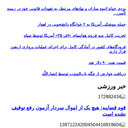
یزدی خواه:انبوه سازان و نهادهای مرتبط، به تعهدات قانونی خود در زمینه
تأمین...
حمله موشکی آمریکا به ۲ خوابگاه دانشجویی در اهواز
تخریب کامل سه فروند هواپیمای «اِف ۳۵» آمریکا توسط سپاه
فرودگاه‌های کشور در آمادگی کامل برای اجرای عملیات پروازی اربعین
قرار دارند
قیمت نفت ۹۰ دلار شد
دریافت عوارض از تنگه باب‌المندب توسط انصاراللّه
خبر ورزشی
قوه قضاییه: هیچ یک از اموال سردار آزمون رفع توقیف
نشده است