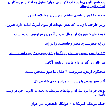
درخشش البرزی‌ها در قلب تکواندوی جهان؛ سئول به افتخار ورزشکاران
استان البرز ایستاد
صعود ۱۱۲ هزار واحدی شاخص بورس در معاملات امروز
وزیر خارجه: تا زمانی که نقض تعهدات از سوی آمریکا ادامه دارد، شروع...
قوه قضاییه: هیچ یک از اموال سردار آزمون رفع توقیف نشده است
زلزله ۵.۵ریشتری مصر و فلسطین را لرزاند
۲ عامل مهم صهیونیست‌ها در جنگ‌های ۱۲ روزه و ۴۰ روزه اعدام شدند
سارقان زورگیر در دام ماموران پلیس آگاهی
سخنگوی ارتش: سرنوشت ۳ خلبان ما هنوز مشخص نیست
آغاز سبز بورس با رشد ۱۱۰ هزار واحدی شاخص کل
یزدی خواه:انبوه سازان و نهادهای مرتبط، به تعهدات قانونی خود در زمینه
تأمین...
حمله موشکی آمریکا به ۲ خوابگاه دانشجویی در اهواز