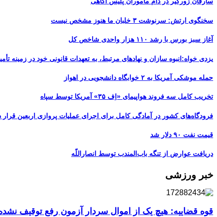
سارقان زورگیر در دام ماموران پلیس آگاهی
سخنگوی ارتش: سرنوشت ۳ خلبان ما هنوز مشخص نیست
آغاز سبز بورس با رشد ۱۱۰ هزار واحدی شاخص کل
یزدی خواه:انبوه سازان و نهادهای مرتبط، به تعهدات قانونی خود در زمینه تأمین
حمله موشکی آمریکا به ۲ خوابگاه دانشجویی در اهواز
تخریب کامل سه فروند هواپیمای «اِف ۳۵» آمریکا توسط سپاه
فرودگاه‌های کشور در آمادگی کامل برای اجرای عملیات پروازی اربعین قرار د
قیمت نفت ۹۰ دلار شد
دریافت عوارض از تنگه باب‌المندب توسط انصاراللّه
خبر ورزشی
قوه قضاییه: هیچ یک از اموال سردار آزمون رفع توقیف نشد