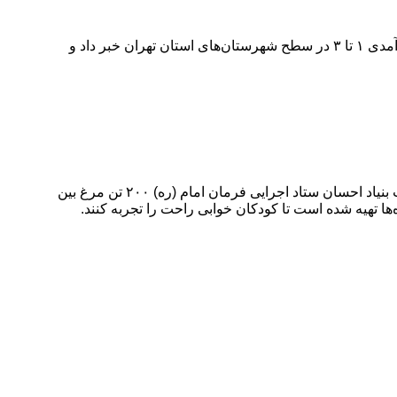
محمد نصیری معاون اجتماعی سازمان بهزیستی کشور از توزیع ۲ هزار و ۱۵۰ کارت خرید ۳ میلیون تومانی به زنان سرپرست خانوار دهک درآمدی ۱ تا ۳ در سطح شهرستان‌های استان تهران خبر داد و
به گزارش خبرگزاری خبرشهر، نصیری با اشاره به توزیع سبد پروتئین برای مستمری‌بگیران تحت پوشش، یادآور شد: در این راستا با مشارکت بنیاد احسان ستاد اجرایی فرمان امام (ره) ۲۰۰ تن مرغ بین