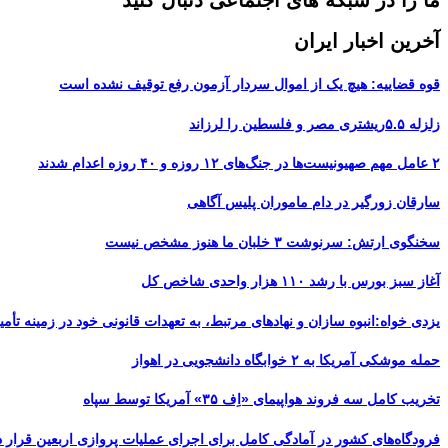
ما را در شبکه های اجتماعی دنبال کنید
آخرین اخبار ایران
قوه قضاییه: هیچ یک از اموال سردار آزمون رفع توقیف نشده است
زلزله ۵.۵ریشتری مصر و فلسطین را لرزاند
۲ عامل مهم صهیونیست‌ها در جنگ‌های ۱۲ روزه و ۴۰ روزه اعدام شدند
سارقان زورگیر در دام ماموران پلیس آگاهی
سخنگوی ارتش: سرنوشت ۳ خلبان ما هنوز مشخص نیست
آغاز سبز بورس با رشد ۱۱۰ هزار واحدی شاخص کل
یزدی خواه:انبوه سازان و نهادهای مرتبط، به تعهدات قانونی خود در زمینه تأمین
حمله موشکی آمریکا به ۲ خوابگاه دانشجویی در اهواز
تخریب کامل سه فروند هواپیمای «اِف ۳۵» آمریکا توسط سپاه
فرودگاه‌های کشور در آمادگی کامل برای اجرای عملیات پروازی اربعین قرار د