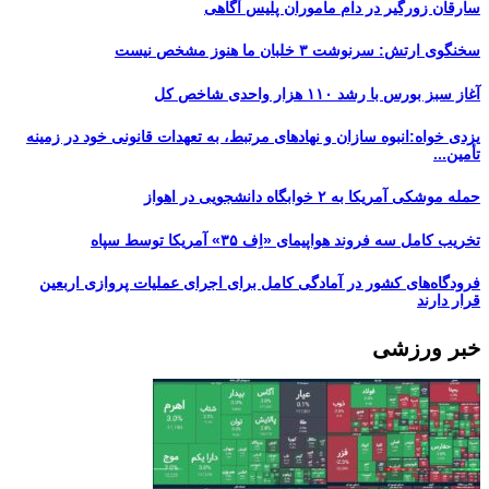
سارقان زورگیر در دام ماموران پلیس آگاهی
سخنگوی ارتش: سرنوشت ۳ خلبان ما هنوز مشخص نیست
آغاز سبز بورس با رشد ۱۱۰ هزار واحدی شاخص کل
یزدی خواه:انبوه سازان و نهادهای مرتبط، به تعهدات قانونی خود در زمینه
تأمین...
حمله موشکی آمریکا به ۲ خوابگاه دانشجویی در اهواز
تخریب کامل سه فروند هواپیمای «اِف ۳۵» آمریکا توسط سپاه
فرودگاه‌های کشور در آمادگی کامل برای اجرای عملیات پروازی اربعین
قرار دارند
خبر ورزشی