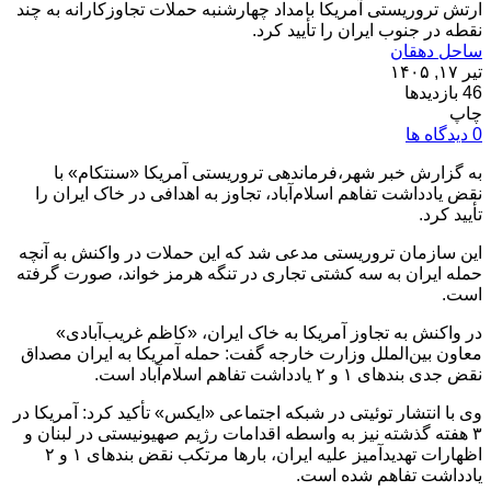
ارتش تروریستی آمریکا بامداد چهارشنبه حملات تجاوزکارانه به چند
نقطه در جنوب ایران را تأیید کرد.
ساحل دهقان
تیر ۱۷, ۱۴۰۵
46 بازدیدها
چاپ
0 دیدگاه ها
به گزارش خبر شهر،فرماندهی تروریستی آمریکا «سنتکام» با
نقض یادداشت تفاهم اسلام‌آباد، تجاوز به اهدافی در خاک ایران را
تأیید کرد.
این سازمان تروریستی مدعی شد که این حملات در واکنش به آنچه
حمله ایران به سه کشتی تجاری در تنگه هرمز خواند، صورت گرفته
است.
در واکنش به تجاوز آمریکا به خاک ایران، «کاظم غریب‌آبادی»
معاون بین‌الملل وزارت خارجه گفت: حمله آمریکا به ایران مصداق
نقض جدی بندهای ۱ و ۲ یادداشت تفاهم اسلام‌آباد است.
وی با انتشار توئیتی در شبکه اجتماعی «ایکس» تأکید کرد: آمریکا در
۳ هفته گذشته نیز به واسطه اقدامات رژیم صهیونیستی در لبنان و
اظهارات تهدیدآمیز علیه ایران، بارها مرتکب نقض بندهای ۱ و ۲
یادداشت تفاهم شده است.