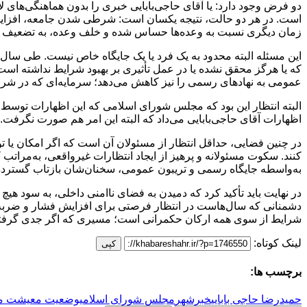
دو فرض وجود دارد: یا آقای حاجی‌بابایی خبری را بدون هماهنگی‌های لا
است. در هر دو حالت، نتیجه یکسان است: شرطی شدن جامعه، افزایش ا
زمان دیگری نسبت به وعده‌ها حساس شده و خلف وعده، به تضعیف ب
این مسئله البته محدود به یک فرد یا یک جایگاه خاص نیست. طی سال‌ه
که یا هرگز محقق نشده یا در عمل تأثیری بر بهبود شرایط نداشته است. ب
عمومی به نهادهای رسمی را نیز کاهش می‌دهد؛ سرمایه‌ای که در شرایط
البته انتظار این بود که مجلس شورای اسلامی که این اظهارات توسط
اظهارات آقای حاجی‌بابایی می‌داد که البته این امر هم صورت نگرفت.
در چنین فضایی، حداقل انتظار از مسئولان آن است که اگر امکان یا ت
کنند. سکوت مسئولانه و پرهیز از ایجاد انتظارات غیرواقعی، به‌مراتب 
به‌واسطه جایگاه رسمی و تریبون عمومی، سخنان‌شان بازتاب گسترده‌ا
در نهایت باید تأکید کرد که دمیدن به فضای ناامنی داخلی، به سود هی
دشمنانی که سال‌هاست در انتظار فرصتی برای افزایش فشار و ضربه 
شرایط از سوی همه ارکان حکمرانی است؛ مسیری که اگر جدی گرفته 
لینک کوتاه:
کپی
برچسب ها:
حمیدرضا حاجی بابایی
خبرشهر
مجلس شورای اسلامی
وضعیت معیشت م