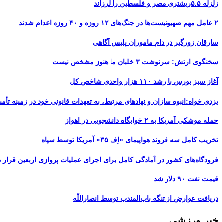
زلزله ۵.۵ریشتری مصر و فلسطین را لرزاند
۲ عامل مهم صهیونیست‌ها در جنگ‌های ۱۲ روزه و ۴۰ روزه اعدام شدند
سارقان زورگیر در دام ماموران پلیس آگاهی
سخنگوی ارتش: سرنوشت ۳ خلبان ما هنوز مشخص نیست
آغاز سبز بورس با رشد ۱۱۰ هزار واحدی شاخص کل
یزدی خواه:انبوه سازان و نهادهای مرتبط، به تعهدات قانونی خود در زمینه تأمین
حمله موشکی آمریکا به ۲ خوابگاه دانشجویی در اهواز
تخریب کامل سه فروند هواپیمای «اِف ۳۵» آمریکا توسط سپاه
فرودگاه‌های کشور در آمادگی کامل برای اجرای عملیات پروازی اربعین قرار د
قیمت نفت ۹۰ دلار شد
دریافت عوارض از تنگه باب‌المندب توسط انصاراللّه
خبر ورزشی