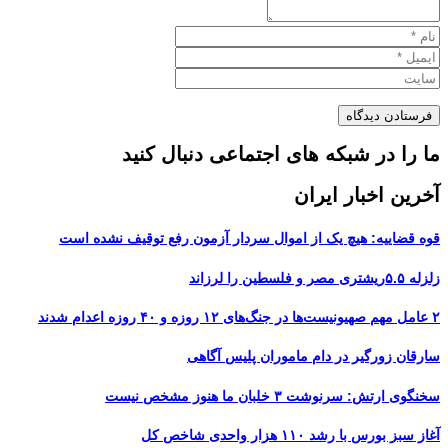
ما را در شبکه های اجتماعی دنبال کنید
آخرین اخبار ایران
قوه قضاییه: هیچ یک از اموال سردار آزمون رفع توقیف نشده است
زلزله ۵.۵ریشتری مصر و فلسطین را لرزاند
۲ عامل مهم صهیونیست‌ها در جنگ‌های ۱۲ روزه و ۴۰ روزه اعدام شدند
سارقان زورگیر در دام ماموران پلیس آگاهی
سخنگوی ارتش: سرنوشت ۳ خلبان ما هنوز مشخص نیست
آغاز سبز بورس با رشد ۱۱۰ هزار واحدی شاخص کل