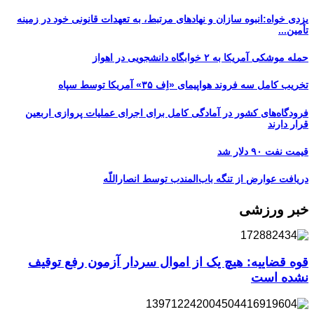
یزدی خواه:انبوه سازان و نهادهای مرتبط، به تعهدات قانونی خود در زمینه
تأمین...
حمله موشکی آمریکا به ۲ خوابگاه دانشجویی در اهواز
تخریب کامل سه فروند هواپیمای «اِف ۳۵» آمریکا توسط سپاه
فرودگاه‌های کشور در آمادگی کامل برای اجرای عملیات پروازی اربعین
قرار دارند
قیمت نفت ۹۰ دلار شد
دریافت عوارض از تنگه باب‌المندب توسط انصاراللّه
خبر ورزشی
قوه قضاییه: هیچ یک از اموال سردار آزمون رفع توقیف
نشده است