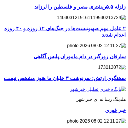
زلزله ۵.۵ریشتری مصر و فلسطین را لرزاند
۲ عامل مهم صهیونیست‌ها در جنگ‌های ۱۲ روزه و ۴۰ روزه
اعدام شدند
سارقان زورگیر در دام ماموران پلیس آگاهی
سخنگوی ارتش: سرنوشت ۳ خلبان ما هنوز مشخص نیست
هلدینگ رسا نه ای خبر شهر
خبر فوری