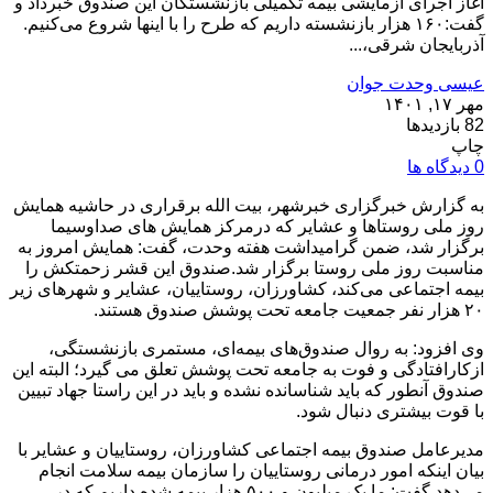
آغاز اجرای آزمایشی بیمه تکمیلی بازنشستگان این صندوق خبرداد و
گفت:۱۶۰ هزار بازنشسته داریم که طرح را با اینها شروع می‌کنیم.
آذربایجان شرقی،...
عیسی وحدت جوان
مهر ۱۷, ۱۴۰۱
82 بازدیدها
چاپ
0 دیدگاه ها
به گزارش خبرگزاری خبرشهر، بیت الله برقراری در حاشیه همایش
روز ملی روستاها و عشایر که درمرکز همایش های صداوسیما
برگزار شد، ضمن گرامیداشت هفته وحدت، گفت: همایش امروز به
مناسبت روز ملی روستا برگزار شد.صندوق این قشر زحمتکش را
بیمه اجتماعی می‌کند، کشاورزان، روستاییان، عشایر و شهرهای زیر
۲۰ هزار نفر جمعیت جامعه تحت پوشش صندوق هستند.
وی افزود: به روال صندوق‌های بیمه‌ای، مستمری بازنشستگی،
ازکارافتادگی و فوت به جامعه تحت پوشش تعلق می گیرد؛ البته این
صندوق آنطور که باید شناسانده نشده و باید در این راستا جهاد تبیین
با قوت بیشتری دنبال شود.
مدیرعامل صندوق بیمه اجتماعی کشاورزان، روستاییان و عشایر با
بیان اینکه امور درمانی روستاییان را سازمان بیمه سلامت انجام
می‌دهد گفت: ما یک میلیون و ۵۰۰ هزار بیمه شده داریم که در