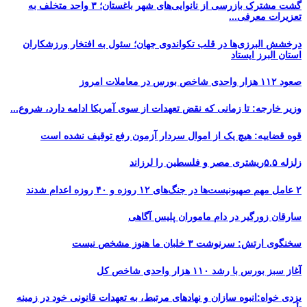
گشت مشترک بازرسی از نانوایی‌های شهر باغستان؛ ۳ واحد متخلف به
تعزیرات معرفی...
درخشش البرزی‌ها در قلب تکواندوی جهان؛ سئول به افتخار ورزشکاران
استان البرز ایستاد
صعود ۱۱۲ هزار واحدی شاخص بورس در معاملات امروز
وزیر خارجه: تا زمانی که نقض تعهدات از سوی آمریکا ادامه دارد، شروع...
قوه قضاییه: هیچ یک از اموال سردار آزمون رفع توقیف نشده است
زلزله ۵.۵ریشتری مصر و فلسطین را لرزاند
۲ عامل مهم صهیونیست‌ها در جنگ‌های ۱۲ روزه و ۴۰ روزه اعدام شدند
سارقان زورگیر در دام ماموران پلیس آگاهی
سخنگوی ارتش: سرنوشت ۳ خلبان ما هنوز مشخص نیست
آغاز سبز بورس با رشد ۱۱۰ هزار واحدی شاخص کل
یزدی خواه:انبوه سازان و نهادهای مرتبط، به تعهدات قانونی خود در زمینه