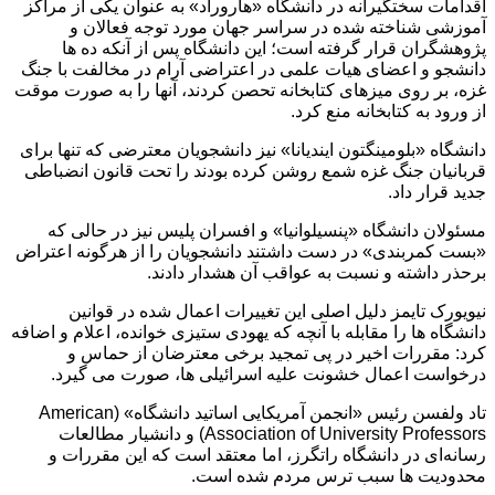
اقدامات سختگیرانه در دانشگاه «هاروراد» به عنوان یکی از مراکز
آموزشی شناخته شده در سراسر جهان مورد توجه فعالان و
پژوهشگران قرار گرفته است؛ این دانشگاه پس از آنکه ده ها
دانشجو و اعضای هیات علمی در اعتراضی آرام در مخالفت با جنگ
غزه، بر روی میزهای کتابخانه تحصن کردند، آنها را به صورت موقت
از ورود به کتابخانه منع کرد.
دانشگاه «بلومینگتون ایندیانا» نیز دانشجویان معترضی که تنها برای
قربانیان جنگ غزه شمع روشن کرده بودند را تحت قانون انضباطی
جدید قرار داد.
مسئولان دانشگاه «پنسیلوانیا» و افسران پلیس نیز در حالی که
«بست کمربندی» در دست داشتند دانشجویان را از هرگونه اعتراض
برحذر داشته و نسبت به عواقب آن هشدار دادند.
نیویورک تایمز دلیل اصلی این تغییرات اعمال شده در قوانین
دانشگاه ها را مقابله با آنچه که یهودی ستیزی خوانده، اعلام و اضافه
کرد: مقررات اخیر در پی تمجید برخی معترضان از حماس و
درخواست اعمال خشونت علیه اسرائیلی ها، صورت می گیرد.
تاد ولفسن رئیس «انجمن آمریکایی اساتید دانشگاه» (American
Association of University Professors) و دانشیار مطالعات
رسانه‌ای در دانشگاه راتگرز، اما معتقد است که این مقررات و
محدودیت ها سبب ترس مردم شده است.