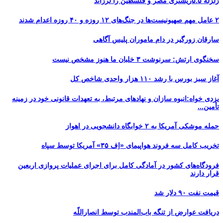
زلزله ۵.۵ریشتری مصر و فلسطین را لرزاند
۲ عامل مهم صهیونیست‌ها در جنگ‌های ۱۲ روزه و ۴۰ روزه اعدام شدند
سارقان زورگیر در دام ماموران پلیس آگاهی
سخنگوی ارتش: سرنوشت ۳ خلبان ما هنوز مشخص نیست
آغاز سبز بورس با رشد ۱۱۰ هزار واحدی شاخص کل
یزدی خواه:انبوه سازان و نهادهای مرتبط، به تعهدات قانونی خود در زمینه
تأمین...
حمله موشکی آمریکا به ۲ خوابگاه دانشجویی در اهواز
تخریب کامل سه فروند هواپیمای «اِف ۳۵» آمریکا توسط سپاه
فرودگاه‌های کشور در آمادگی کامل برای اجرای عملیات پروازی اربعین
قرار دارند
قیمت نفت ۹۰ دلار شد
دریافت عوارض از تنگه باب‌المندب توسط انصاراللّه