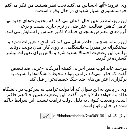
وی افزود: «آنها احساس می‌کنند تحت نظر هستند. من فکر می‌کنم
خودسانسوری بسیار شدیدی در حال وقوع است».
این روزنامه در عین حال اذعان می کند که محدودیت‌های جدید تنها
عامل کاهش فعالیت اعتراضی در ترم جاری نیست و برخی
گروه‌های معترض همچنان حمله ۷ اکتبر حماس را ستایش می‌کنند.
این رسانه همچنین خاطرنشان می کند که باوجود تغییرات شدید و
سختگیرانه در مقررات دانشگاهی، با روی کار آمدن دولت دونالد
ترامپ این وضعیت احتمالا تشدید شود و تلاش برای تغییرات بیشتر
گسترده تر گردد.
هرچند عابد ایوب مدیر اجرایی کمیته آمریکایی-عربی ضد تبعیض
گفت که فکر نمی‌کند ترامپ بتواند محیط دانشگاه‌ها را نسبت به
برگزاری اعتراض های ضد جنگ خصمانه‌تر از قبل کند.
وی در پاسخ به این سوال که آیا دولت ترامپ به سرکوب در دانشگاه
ها ادامه خواهد داد؟ یا خیر، گفت: این وضعیت همین حالا هم حاکم
است. وضعیت کنونی به دلیل دولت ترامپ نیست. این شرایط حاکم
شده در حال وقوع است.
لینک کوتاه:
کپی
برچسب ها: