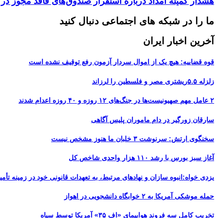
هشدار کمیته امداد درباره استقرار صندوق‌های فاقد مجوز 
ما را در شبکه های اجتماعی دنبال کنید
آخرین اخبار ایران
قوه قضاییه: هیچ یک از اموال سردار آزمون رفع توقیف نشده است
زلزله ۵.۵ریشتری مصر و فلسطین را لرزاند
۲ عامل مهم صهیونیست‌ها در جنگ‌های ۱۲ روزه و ۴۰ روزه اعدام شدند
سارقان زورگیر در دام ماموران پلیس آگاهی
سخنگوی ارتش: سرنوشت ۳ خلبان ما هنوز مشخص نیست
آغاز سبز بورس با رشد ۱۱۰ هزار واحدی شاخص کل
یزدی خواه:انبوه سازان و نهادهای مرتبط، به تعهدات قانونی خود در زمینه تأمین
حمله موشکی آمریکا به ۲ خوابگاه دانشجویی در اهواز
تخریب کامل سه فروند هواپیمای «اِف ۳۵» آمریکا توسط سپاه