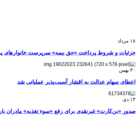
۱۸
مرداد
جزئیات و شروط پرداخت «حق‌ بیمه» سرپرست خانوارهای پ
۳۰
بهمن
اعطای سهام عدالت به اقشار آسیب‌پذیر عملیاتی شد
۱۳
دی
صدور «بن‌کارت» غیرنقدی برای رفع «سوء تغذیه» مادران باردار و کودکان ۵ دهک اول/ش