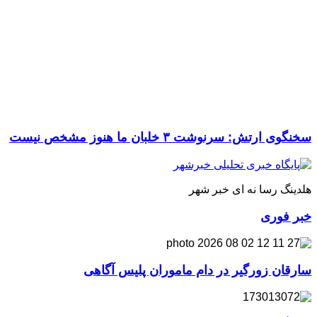
سخنگوی ارتش: سرنوشت ۳ خلبان ما هنوز مشخص نیست
هلدینگ رسا نه ای خبر شهر
خبر فوری
سارقان زورگیر در دام ماموران پلیس آگاهی