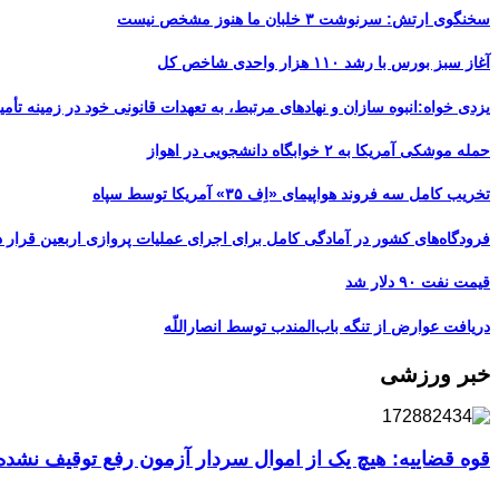
سخنگوی ارتش: سرنوشت ۳ خلبان ما هنوز مشخص نیست
آغاز سبز بورس با رشد ۱۱۰ هزار واحدی شاخص کل
یزدی خواه:انبوه سازان و نهادهای مرتبط، به تعهدات قانونی خود در زمینه تأمین
حمله موشکی آمریکا به ۲ خوابگاه دانشجویی در اهواز
تخریب کامل سه فروند هواپیمای «اِف ۳۵» آمریکا توسط سپاه
فرودگاه‌های کشور در آمادگی کامل برای اجرای عملیات پروازی اربعین قرار د
قیمت نفت ۹۰ دلار شد
دریافت عوارض از تنگه باب‌المندب توسط انصاراللّه
خبر ورزشی
قوه قضاییه: هیچ یک از اموال سردار آزمون رفع توقیف نشد