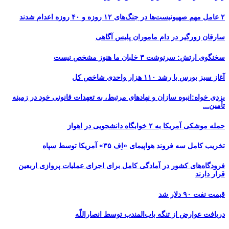
۲ عامل مهم صهیونیست‌ها در جنگ‌های ۱۲ روزه و ۴۰ روزه اعدام شدند
سارقان زورگیر در دام ماموران پلیس آگاهی
سخنگوی ارتش: سرنوشت ۳ خلبان ما هنوز مشخص نیست
آغاز سبز بورس با رشد ۱۱۰ هزار واحدی شاخص کل
یزدی خواه:انبوه سازان و نهادهای مرتبط، به تعهدات قانونی خود در زمینه
تأمین...
حمله موشکی آمریکا به ۲ خوابگاه دانشجویی در اهواز
تخریب کامل سه فروند هواپیمای «اِف ۳۵» آمریکا توسط سپاه
فرودگاه‌های کشور در آمادگی کامل برای اجرای عملیات پروازی اربعین
قرار دارند
قیمت نفت ۹۰ دلار شد
دریافت عوارض از تنگه باب‌المندب توسط انصاراللّه