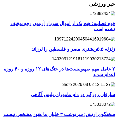
خبر ورزشی
قوه قضاییه: هیچ یک از اموال سردار آزمون رفع توقیف
نشده است
زلزله ۵.۵ریشتری مصر و فلسطین را لرزاند
۲ عامل مهم صهیونیست‌ها در جنگ‌های ۱۲ روزه و ۴۰ روزه
اعدام شدند
سارقان زورگیر در دام ماموران پلیس آگاهی
سخنگوی ارتش: سرنوشت ۳ خلبان ما هنوز مشخص نیست