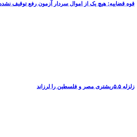
قوه قضاییه: هیچ یک از اموال سردار آزمون رفع توقیف نشد
زلزله ۵.۵ریشتری مصر و فلسطین را لرزاند