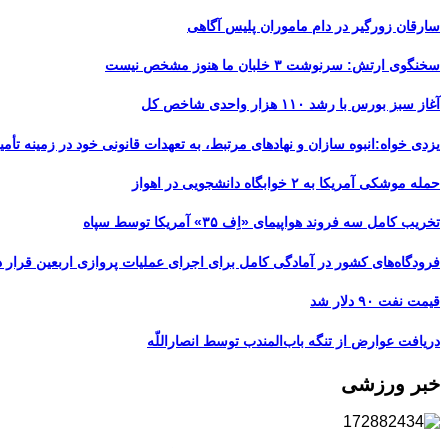
سارقان زورگیر در دام ماموران پلیس آگاهی
سخنگوی ارتش: سرنوشت ۳ خلبان ما هنوز مشخص نیست
آغاز سبز بورس با رشد ۱۱۰ هزار واحدی شاخص کل
یزدی خواه:انبوه سازان و نهادهای مرتبط، به تعهدات قانونی خود در زمینه تأمین
حمله موشکی آمریکا به ۲ خوابگاه دانشجویی در اهواز
تخریب کامل سه فروند هواپیمای «اِف ۳۵» آمریکا توسط سپاه
فرودگاه‌های کشور در آمادگی کامل برای اجرای عملیات پروازی اربعین قرار د
قیمت نفت ۹۰ دلار شد
دریافت عوارض از تنگه باب‌المندب توسط انصاراللّه
خبر ورزشی