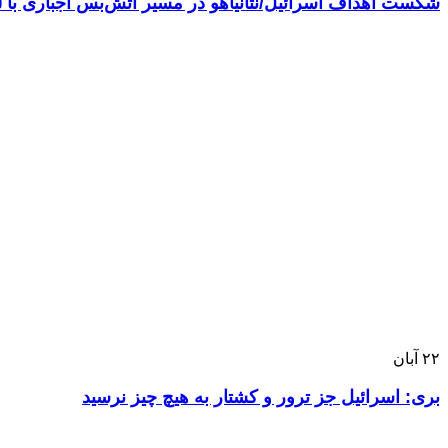
شکست اهداف اسرائیل/نتانیاهو در مسیر آتش‌بس اجباری با لب
۲۲
آبان
بری: اسرائیل جز ترور و کشتار به هیچ چیز نرسید