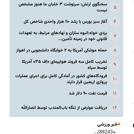
سخنگوی ارتش: سرنوشت ۳ خلبان ما هنوز مشخص
نیست
آغاز سبز بورس با رشد ۱۱۰ هزار واحدی شاخص کل
یزدی خواه:انبوه سازان و نهادهای مرتبط، به تعهدات
قانونی خود در زمینه تأمین...
حمله موشکی آمریکا به ۲ خوابگاه دانشجویی در اهواز
تخریب کامل سه فروند هواپیمای «اِف ۳۵» آمریکا
توسط سپاه
فرودگاه‌های کشور در آمادگی کامل برای اجرای عملیات
پروازی اربعین قرار دارند
قیمت نفت ۹۰ دلار شد
دریافت عوارض از تنگه باب‌المندب توسط انصاراللّه
خبر ورزشی