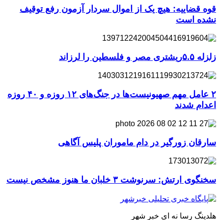
قوه قضاییه: هیچ یک از اموال سردار آزمون رفع توقیف
نشده است
زلزله ۵.۵ریشتری مصر و فلسطین را لرزاند
۲ عامل مهم صهیونیست‌ها در جنگ‌های ۱۲ روزه و ۴۰ روزه
اعدام شدند
سارقان زورگیر در دام ماموران پلیس آگاهی
سخنگوی ارتش: سرنوشت ۳ خلبان ما هنوز مشخص نیست
هلدینگ رسا نه ای خبر شهر