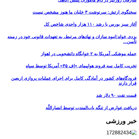
سخنگوی ارتش: سرنوشت ۳ خلبان ما هنوز مشخص نیست
آغاز سبز بورس با رشد ۱۱۰ هزار واحدی شاخص کل
یزدی خواه:انبوه سازان و نهادهای مرتبط، به تعهدات قانونی خود در زمینه
تأمین...
حمله موشکی آمریکا به ۲ خوابگاه دانشجویی در اهواز
تخریب کامل سه فروند هواپیمای «اِف ۳۵» آمریکا توسط سپاه
فرودگاه‌های کشور در آمادگی کامل برای اجرای عملیات پروازی اربعین
قرار دارند
قیمت نفت ۹۰ دلار شد
دریافت عوارض از تنگه باب‌المندب توسط انصاراللّه
خبر ورزشی