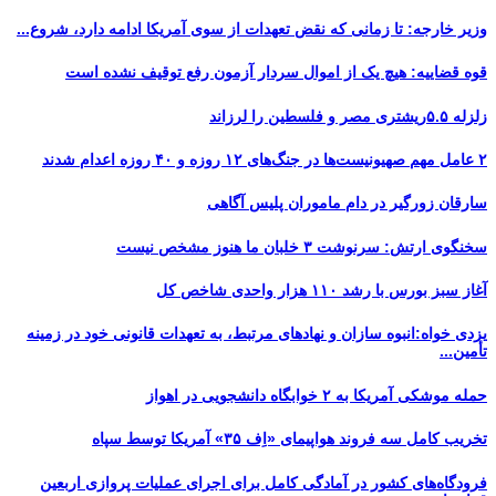
وزیر خارجه: تا زمانی که نقض تعهدات از سوی آمریکا ادامه دارد، شروع...
قوه قضاییه: هیچ یک از اموال سردار آزمون رفع توقیف نشده است
زلزله ۵.۵ریشتری مصر و فلسطین را لرزاند
۲ عامل مهم صهیونیست‌ها در جنگ‌های ۱۲ روزه و ۴۰ روزه اعدام شدند
سارقان زورگیر در دام ماموران پلیس آگاهی
سخنگوی ارتش: سرنوشت ۳ خلبان ما هنوز مشخص نیست
آغاز سبز بورس با رشد ۱۱۰ هزار واحدی شاخص کل
یزدی خواه:انبوه سازان و نهادهای مرتبط، به تعهدات قانونی خود در زمینه
تأمین...
حمله موشکی آمریکا به ۲ خوابگاه دانشجویی در اهواز
تخریب کامل سه فروند هواپیمای «اِف ۳۵» آمریکا توسط سپاه
فرودگاه‌های کشور در آمادگی کامل برای اجرای عملیات پروازی اربعین