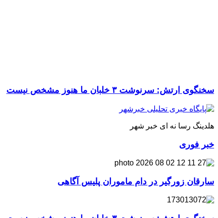
سخنگوی ارتش: سرنوشت ۳ خلبان ما هنوز مشخص نیست
هلدینگ رسا نه ای خبر شهر
خبر فوری
سارقان زورگیر در دام ماموران پلیس آگاهی