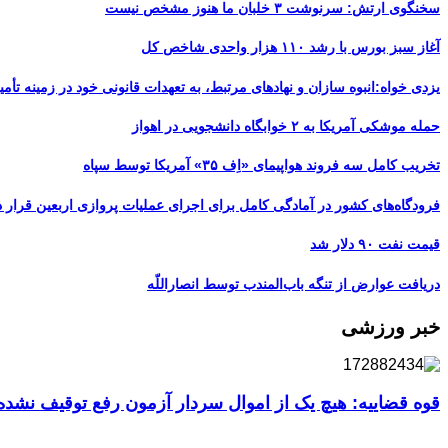
سخنگوی ارتش: سرنوشت ۳ خلبان ما هنوز مشخص نیست
آغاز سبز بورس با رشد ۱۱۰ هزار واحدی شاخص کل
یزدی خواه:انبوه سازان و نهادهای مرتبط، به تعهدات قانونی خود در زمینه تأمین
حمله موشکی آمریکا به ۲ خوابگاه دانشجویی در اهواز
تخریب کامل سه فروند هواپیمای «اِف ۳۵» آمریکا توسط سپاه
فرودگاه‌های کشور در آمادگی کامل برای اجرای عملیات پروازی اربعین قرار د
قیمت نفت ۹۰ دلار شد
دریافت عوارض از تنگه باب‌المندب توسط انصاراللّه
خبر ورزشی
قوه قضاییه: هیچ یک از اموال سردار آزمون رفع توقیف نشد