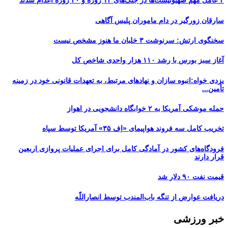
۲ عامل مهم صهیونیست‌ها در جنگ‌های ۱۲ روزه و ۴۰ روزه اعدام شدند
سارقان زورگیر در دام ماموران پلیس آگاهی
سخنگوی ارتش: سرنوشت ۳ خلبان ما هنوز مشخص نیست
آغاز سبز بورس با رشد ۱۱۰ هزار واحدی شاخص کل
یزدی خواه:انبوه سازان و نهادهای مرتبط، به تعهدات قانونی خود در زمینه
تأمین...
حمله موشکی آمریکا به ۲ خوابگاه دانشجویی در اهواز
تخریب کامل سه فروند هواپیمای «اِف ۳۵» آمریکا توسط سپاه
فرودگاه‌های کشور در آمادگی کامل برای اجرای عملیات پروازی اربعین
قرار دارند
قیمت نفت ۹۰ دلار شد
دریافت عوارض از تنگه باب‌المندب توسط انصاراللّه
خبر ورزشی