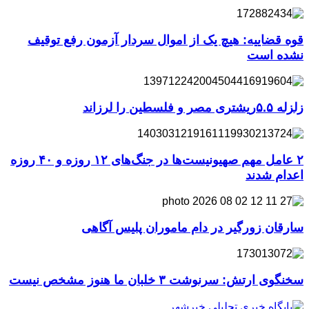
قوه قضاییه: هیچ یک از اموال سردار آزمون رفع توقیف
نشده است
زلزله ۵.۵ریشتری مصر و فلسطین را لرزاند
۲ عامل مهم صهیونیست‌ها در جنگ‌های ۱۲ روزه و ۴۰ روزه
اعدام شدند
سارقان زورگیر در دام ماموران پلیس آگاهی
سخنگوی ارتش: سرنوشت ۳ خلبان ما هنوز مشخص نیست