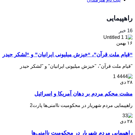
راهپیمایی
16 خبر
۱۶
بهمن
“قیام ملت قرآن”، “خیزش میلیونی ایرانیان” و “لشکر حیدر
"قیام ملت قرآن"، "خیزش میلیونی ایرانیان" و "لشکر حیدر
۲۸
دی
️مشت محکم مردم بر دهان آمریکا و اسرائیل
راهپیمایی مردم شهریار در محکومیت ناامنی‌ها پارت2
۲۸
دی
راهپیمایی مردم شهریار در محکومیت ناامنی‌ها