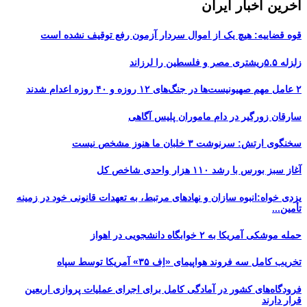
آخرین اخبار ایران
قوه قضاییه: هیچ یک از اموال سردار آزمون رفع توقیف نشده است
زلزله ۵.۵ریشتری مصر و فلسطین را لرزاند
۲ عامل مهم صهیونیست‌ها در جنگ‌های ۱۲ روزه و ۴۰ روزه اعدام شدند
سارقان زورگیر در دام ماموران پلیس آگاهی
سخنگوی ارتش: سرنوشت ۳ خلبان ما هنوز مشخص نیست
آغاز سبز بورس با رشد ۱۱۰ هزار واحدی شاخص کل
یزدی خواه:انبوه سازان و نهادهای مرتبط، به تعهدات قانونی خود در زمینه
تأمین...
حمله موشکی آمریکا به ۲ خوابگاه دانشجویی در اهواز
تخریب کامل سه فروند هواپیمای «اِف ۳۵» آمریکا توسط سپاه
فرودگاه‌های کشور در آمادگی کامل برای اجرای عملیات پروازی اربعین
قرار دارند