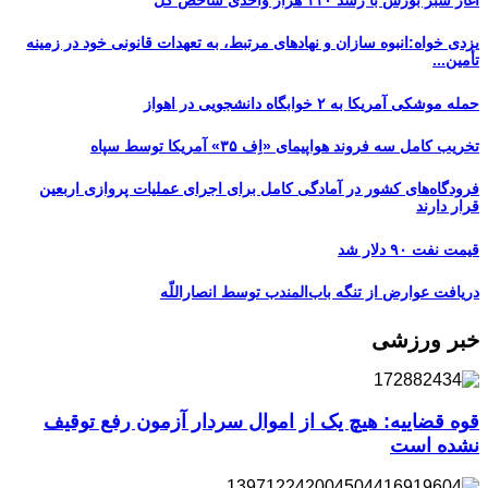
یزدی خواه:انبوه سازان و نهادهای مرتبط، به تعهدات قانونی خود در زمینه
تأمین...
حمله موشکی آمریکا به ۲ خوابگاه دانشجویی در اهواز
تخریب کامل سه فروند هواپیمای «اِف ۳۵» آمریکا توسط سپاه
فرودگاه‌های کشور در آمادگی کامل برای اجرای عملیات پروازی اربعین
قرار دارند
قیمت نفت ۹۰ دلار شد
دریافت عوارض از تنگه باب‌المندب توسط انصاراللّه
خبر ورزشی
قوه قضاییه: هیچ یک از اموال سردار آزمون رفع توقیف
نشده است