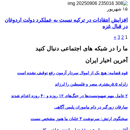
۱۵
شهریور
افزایش انتقادات در ترکیه نسبت به عملکرد دولت اردوغان
در قبال غزه
»
3
2
1
ما را در شبکه های اجتماعی دنبال کنید
آخرین اخبار ایران
قوه قضاییه: هیچ یک از اموال سردار آزمون رفع توقیف نشده است
زلزله ۵.۵ریشتری مصر و فلسطین را لرزاند
۲ عامل مهم صهیونیست‌ها در جنگ‌های ۱۲ روزه و ۴۰ روزه اعدام شدند
سارقان زورگیر در دام ماموران پلیس آگاهی
سخنگوی ارتش: سرنوشت ۳ خلبان ما هنوز مشخص نیست
آغاز سبز بورس با رشد ۱۱۰ هزار واحدی شاخص کل