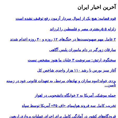
آخرین اخبار ایران
قوه قضاییه: هیچ یک از اموال سردار آزمون رفع توقیف نشده است
زلزله ۵.۵ریشتری مصر و فلسطین را لرزاند
۲ عامل مهم صهیونیست‌ها در جنگ‌های ۱۲ روزه و ۴۰ روزه اعدام شدند
سارقان زورگیر در دام ماموران پلیس آگاهی
سخنگوی ارتش: سرنوشت ۳ خلبان ما هنوز مشخص نیست
آغاز سبز بورس با رشد ۱۱۰ هزار واحدی شاخص کل
یزدی خواه:انبوه سازان و نهادهای مرتبط، به تعهدات قانونی خود در زمینه
تأمین...
حمله موشکی آمریکا به ۲ خوابگاه دانشجویی در اهواز
تخریب کامل سه فروند هواپیمای «اِف ۳۵» آمریکا توسط سپاه
فرودگاه‌های کشور در آمادگی کامل برای اجرای عملیات پروازی اربعین