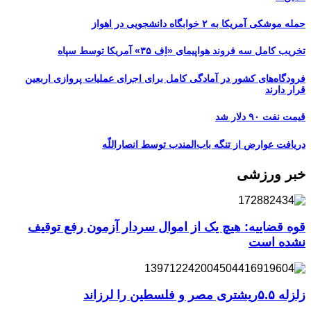
حمله موشکی آمریکا به ۲ خوابگاه دانشجویی در اهواز
تخریب کامل سه فروند هواپیمای «اِف ۳۵» آمریکا توسط سپاه
فرودگاه‌های کشور در آمادگی کامل برای اجرای عملیات پروازی اربعین
قرار دارند
قیمت نفت ۹۰ دلار شد
دریافت عوارض از تنگه باب‌المندب توسط انصاراللّه
خبر ورزشی
قوه قضاییه: هیچ یک از اموال سردار آزمون رفع توقیف
نشده است
زلزله ۵.۵ریشتری مصر و فلسطین را لرزاند