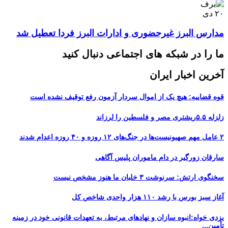
۲۰
دی
مدارس البرز غیرحضوری و ادارات البرز فردا تعطیل شد
ما را در شبکه های اجتماعی دنبال کنید
آخرین اخبار ایران
قوه قضاییه: هیچ یک از اموال سردار آزمون رفع توقیف نشده است
زلزله ۵.۵ریشتری مصر و فلسطین را لرزاند
۲ عامل مهم صهیونیست‌ها در جنگ‌های ۱۲ روزه و ۴۰ روزه اعدام شدند
سارقان زورگیر در دام ماموران پلیس آگاهی
سخنگوی ارتش: سرنوشت ۳ خلبان ما هنوز مشخص نیست
آغاز سبز بورس با رشد ۱۱۰ هزار واحدی شاخص کل
یزدی خواه:انبوه سازان و نهادهای مرتبط، به تعهدات قانونی خود در زمینه
تأمین...