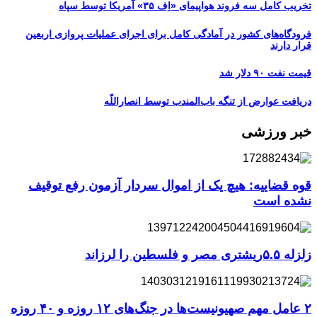
تخریب کامل سه فروند هواپیمای «اِف ۳۵» آمریکا توسط سپاه
فرودگاه‌های کشور در آمادگی کامل برای اجرای عملیات پروازی اربعین
قرار دارند
قیمت نفت ۹۰ دلار شد
دریافت عوارض از تنگه باب‌المندب توسط انصاراللّه
خبر ورزشی
قوه قضاییه: هیچ یک از اموال سردار آزمون رفع توقیف
نشده است
زلزله ۵.۵ریشتری مصر و فلسطین را لرزاند
۲ عامل مهم صهیونیست‌ها در جنگ‌های ۱۲ روزه و ۴۰ روزه