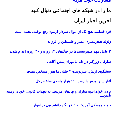
مشارکت خوب مردم
ما را در شبکه های اجتماعی دنبال کنید
آخرین اخبار ایران
قوه قضاییه: هیچ یک از اموال سردار آزمون رفع توقیف نشده است
زلزله ۵.۵ریشتری مصر و فلسطین را لرزاند
۲ عامل مهم صهیونیست‌ها در جنگ‌های ۱۲ روزه و ۴۰ روزه اعدام شدند
سارقان زورگیر در دام ماموران پلیس آگاهی
سخنگوی ارتش: سرنوشت ۳ خلبان ما هنوز مشخص نیست
آغاز سبز بورس با رشد ۱۱۰ هزار واحدی شاخص کل
یزدی خواه:انبوه سازان و نهادهای مرتبط، به تعهدات قانونی خود در زمینه
تأمین...
حمله موشکی آمریکا به ۲ خوابگاه دانشجویی در اهواز