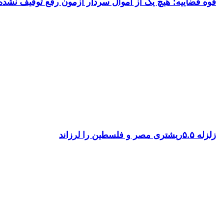
قوه قضاییه: هیچ یک از اموال سردار آزمون رفع توقیف نشد
زلزله ۵.۵ریشتری مصر و فلسطین را لرزاند