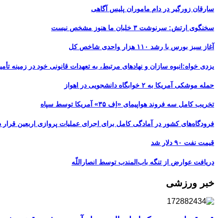
سارقان زورگیر در دام ماموران پلیس آگاهی
سخنگوی ارتش: سرنوشت ۳ خلبان ما هنوز مشخص نیست
آغاز سبز بورس با رشد ۱۱۰ هزار واحدی شاخص کل
یزدی خواه:انبوه سازان و نهادهای مرتبط، به تعهدات قانونی خود در زمینه تأمین
حمله موشکی آمریکا به ۲ خوابگاه دانشجویی در اهواز
تخریب کامل سه فروند هواپیمای «اِف ۳۵» آمریکا توسط سپاه
فرودگاه‌های کشور در آمادگی کامل برای اجرای عملیات پروازی اربعین قرار د
قیمت نفت ۹۰ دلار شد
دریافت عوارض از تنگه باب‌المندب توسط انصاراللّه
خبر ورزشی