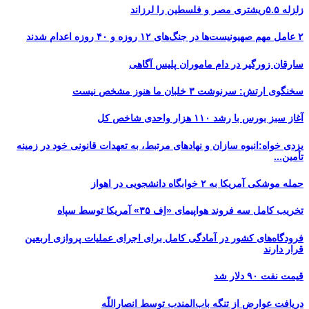
زلزله ۵.۵ریشتری مصر و فلسطین را لرزاند
۲ عامل مهم صهیونیست‌ها در جنگ‌های ۱۲ روزه و ۴۰ روزه اعدام شدند
سارقان زورگیر در دام ماموران پلیس آگاهی
سخنگوی ارتش: سرنوشت ۳ خلبان ما هنوز مشخص نیست
آغاز سبز بورس با رشد ۱۱۰ هزار واحدی شاخص کل
یزدی خواه:انبوه سازان و نهادهای مرتبط، به تعهدات قانونی خود در زمینه
تأمین...
حمله موشکی آمریکا به ۲ خوابگاه دانشجویی در اهواز
تخریب کامل سه فروند هواپیمای «اِف ۳۵» آمریکا توسط سپاه
فرودگاه‌های کشور در آمادگی کامل برای اجرای عملیات پروازی اربعین
قرار دارند
قیمت نفت ۹۰ دلار شد
دریافت عوارض از تنگه باب‌المندب توسط انصاراللّه