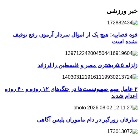
خبر ورزشی
قوه قضاییه: هیچ یک از اموال سردار آزمون رفع توقیف
نشده است
زلزله ۵.۵ریشتری مصر و فلسطین را لرزاند
۲ عامل مهم صهیونیست‌ها در جنگ‌های ۱۲ روزه و ۴۰ روزه
اعدام شدند
سارقان زورگیر در دام ماموران پلیس آگاهی