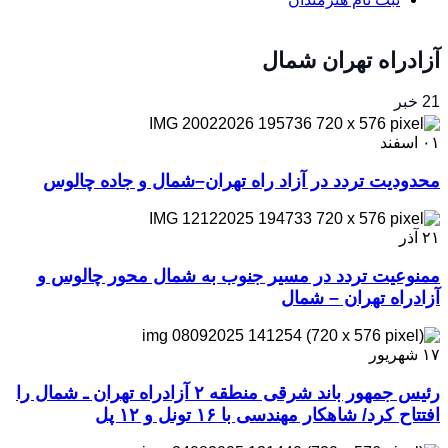
آزادراه تهران شمال
21 خبر
۰۱
اسفند
محدودیت تردد در آزاد راه تهران–شمال و جاده چالوس
۲۱
آذر
ممنوعیت تردد در مسیر جنوب به شمال محور چالوس و
آزادراه تهران – شمال
۱۷
شهریور
رئیس جمهور باند شرقی منطقه ۲ آزادراه تهران ـ شمال را
افتتاح کرد/ شاهکار مهندسی با ۱۶ تونل و ۱۲ پل