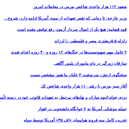
صعود ۱۱۲ هزار واحدی شاخص بورس در معاملات امروز
وزیر خارجه: تا زمانی که نقض تعهدات از سوی آمریکا ادامه دارد، شروع...
قوه قضاییه: هیچ یک از اموال سردار آزمون رفع توقیف نشده است
زلزله ۵.۵ریشتری مصر و فلسطین را لرزاند
۲ عامل مهم صهیونیست‌ها در جنگ‌های ۱۲ روزه و ۴۰ روزه اعدام شدند
سارقان زورگیر در دام ماموران پلیس آگاهی
سخنگوی ارتش: سرنوشت ۳ خلبان ما هنوز مشخص نیست
آغاز سبز بورس با رشد ۱۱۰ هزار واحدی شاخص کل
یزدی خواه:انبوه سازان و نهادهای مرتبط، به تعهدات قانونی خود در زمینه تأمین
حمله موشکی آمریکا به ۲ خوابگاه دانشجویی در اهواز
تخریب کامل سه فروند هواپیمای «اِف ۳۵» آمریکا توسط سپاه