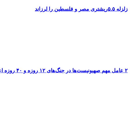
زلزله ۵.۵ریشتری مصر و فلسطین را لرزاند
۲ عامل مهم صهیونیست‌ها در جنگ‌های ۱۲ روزه و ۴۰ روزه اعدام شدند