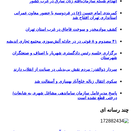
انهدام شبکه سازمان‌یافته زنان سارق در غرب کشور
کمربندی امام حسین (ع) در فردوسیه با حضور معاون عمرانی
استانداری تهران افتتاح شد
کشف موادمخدر و سوخت قاچاق در غرب استان تهران
۴۱ مصدوم و ۸ فوتی در در حادثه آتش‌سوزی مجتمع تجاری اندیشه
برگزاری جلسه رئیس دادگستری شهریار با اصناف و صنعتگران
شهرستان
سردار ذوالقدر: مردم نقش بی‌بدیلی در صیانت از انقلاب دارند
سکوی انتقال زباله خلج‌آباد بهسازی و آسفالت شد
پاسخ مدیرعامل سازمان ساماندهی مشاغل شهری به شایعات/
درختی قطع نشده است
چند رسانه ای