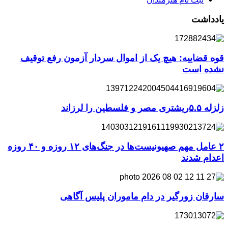
یادداشت
قوه قضاییه: هیچ یک از اموال سردار آزمون رفع توقیف
نشده است
زلزله ۵.۵ریشتری مصر و فلسطین را لرزاند
۲ عامل مهم صهیونیست‌ها در جنگ‌های ۱۲ روزه و ۴۰ روزه
اعدام شدند
سارقان زورگیر در دام ماموران پلیس آگاهی