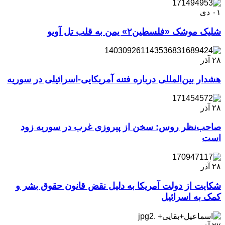
۰۱
دی
شلیک موشک «فلسطین۲» یمن به قلب تل آویو
۲۸
آذر
هشدار بین‌المللی درباره فتنه آمریکایی-اسرائیلی در سوریه
۲۸
آذر
صاحب‌نظر روس: سخن از پیروزی غرب در سوریه زود
است
۲۸
آذر
شکایت از دولت آمریکا به دلیل نقض قانون حقوق بشر و
کمک به اسرائیل