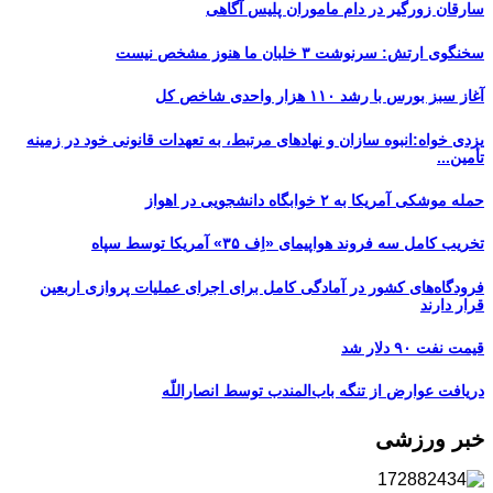
سارقان زورگیر در دام ماموران پلیس آگاهی
سخنگوی ارتش: سرنوشت ۳ خلبان ما هنوز مشخص نیست
آغاز سبز بورس با رشد ۱۱۰ هزار واحدی شاخص کل
یزدی خواه:انبوه سازان و نهادهای مرتبط، به تعهدات قانونی خود در زمینه
تأمین...
حمله موشکی آمریکا به ۲ خوابگاه دانشجویی در اهواز
تخریب کامل سه فروند هواپیمای «اِف ۳۵» آمریکا توسط سپاه
فرودگاه‌های کشور در آمادگی کامل برای اجرای عملیات پروازی اربعین
قرار دارند
قیمت نفت ۹۰ دلار شد
دریافت عوارض از تنگه باب‌المندب توسط انصاراللّه
خبر ورزشی